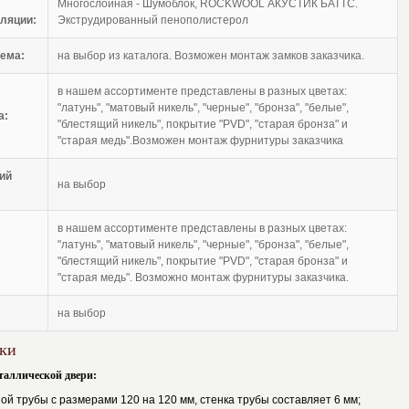
Многослойная - Шумоблок, ROCKWOOL АКУСТИК БАТТС.
ляции:
Экструдированный пенополистерол
ема:
на выбор из каталога. Возможен монтаж замков заказчика.
в нашем ассортименте представлены в разных цветах:
"латунь", "матовый никель", "черные", "бронза", "белые",
а:
"блестящий никель", покрытие "PVD", "старая бронза" и
"старая медь".Возможен монтаж фурнитуры заказчика
ий
на выбор
в нашем ассортименте представлены в разных цветах:
"латунь", "матовый никель", "черные", "бронза", "белые",
"блестящий никель", покрытие "PVD", "старая бронза" и
"старая медь". Возможно монтаж фурнитуры заказчика.
на выбор
ки
таллической двери:
ой трубы с размерами 120 на 120 мм, стенка трубы составляет 6 мм;