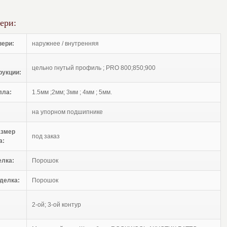
ери:
вери:
наружнее / внутренняя
цельно гнутый профиль ; PRO 800;850;900
рукции:
лла:
1.5мм ;2мм; 3мм ; 4мм ; 5мм.
на упорном подшипнике
азмер
под заказ
а:
елка:
Порошок
делка:
Порошок
2-ой; 3-ой контур