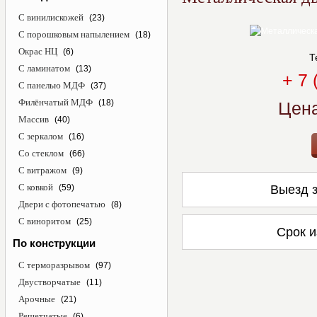
С винилискожей
(23)
С порошковым напылением
(18)
Окрас НЦ
(6)
Т
С ламинатом
(13)
+ 7 
С панелью МДФ
(37)
Филёнчатый МДФ
(18)
Цен
Массив
(40)
С зеркалом
(16)
Со стеклом
(66)
С витражом
(9)
С ковкой
(59)
Выезд з
Двери с фотопечатью
(8)
С виноритом
(25)
Срок и
По конструкции
С терморазрывом
(97)
Двустворчатые
(11)
Арочные
(21)
Решетчатые
(6)