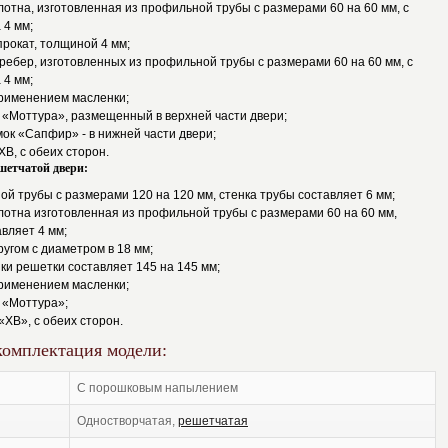
лотна, изготовленная из профильной трубы с размерами 60 на 60 мм, с
 4 мм;
рокат, толщиной 4 мм;
 ребер, изготовленных из профильной трубы с размерами 60 на 60 мм, с
 4 мм;
применением масленки;
 «Моттура», размещенный в верхней части двери;
ок «Сапфир» - в нижней части двери;
XB, с обеих сторон.
шетчатой двери:
ой трубы с размерами 120 на 120 мм, стенка трубы составляет 6 мм;
лотна изготовленная из профильной трубы с размерами 60 на 60 мм,
авляет 4 мм;
ругом с диаметром в 18 мм;
ки решетки составляет 145 на 145 мм;
применением масленки;
 «Моттура»;
«XB», с обеих сторон.
комплектация модели:
с порошковым напылением
одностворчатая,
решетчатая