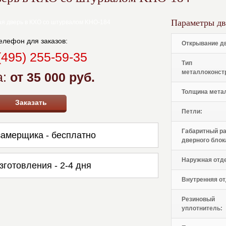
Параметры дв
елефон для заказов:
Открывание д
(495) 255-59-35
Тип
металлоконст
а:
от 35 000 руб.
Толщина мета
Заказать
Петли:
Габаритный р
амерщика - бесплатно
дверного блок
Наружная отд
зготовления - 2-4 дня
Внутренняя от
Резиновый
уплотнитель: