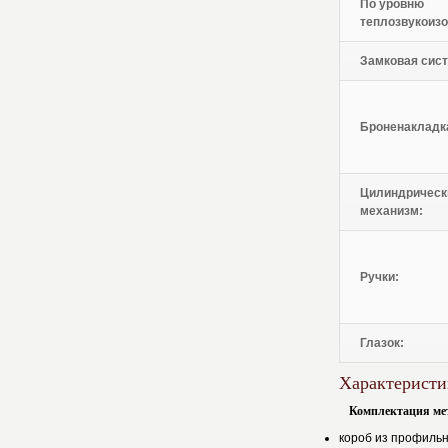
По уровню
теплозвукоизо
Замковая сист
Броненакладк
Цилиндрическ
механизм:
Ручки:
Глазок:
Характеристи
Комплектация ме
короб из профильн