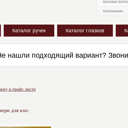
ценовая групп
назначение:
Каталог ручек
Каталог глазков
К
Не нашли подходящий вариант? Звон
ену в прайс листе
вери для кхо: