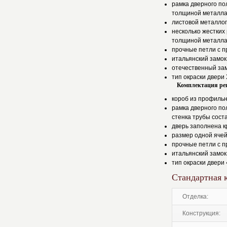
рамка дверного по
толщиной металла
листовой металлоп
несколько жестких
толщиной металла
прочные петли с 
итальянский замок
отечественный зам
тип окраски двери 
Комплектация ре
короб из профильн
рамка дверного по
стенка трубы сост
дверь заполнена к
размер одной ячей
прочные петли с 
итальянский замок
тип окраски двери 
Стандартная 
отделка:
конструкция: