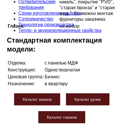
Потребительские
никель", покрытие "PVD",
требования
"старая бронза" и "старая
Сроки изготовления на заказ
медь". Возможно монтаж
Сотрудничество
фурнитуры заказчика.
Технологии производства
Глазок:
на выбор
Тепло- и звукоизоляционные свойства
Стандартная комплектация
модели:
Отделка:
с панелью МДФ
Конструкция:
Одностворчатая
Ценовая группа:
Бизнес
Назначение:
в квартиру
Каталог замков
Каталог ручек
Каталог глазков