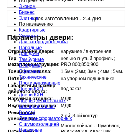
По цене
Эконом
Бизнес
Элитные
Срок изготовления - 2-4 дня
По назначению
Квартирные
Уличные
Параметры двери:
Для загородного дома
Парадные
Открывание двери:
наружнее / внутренняя
Для дачи
Тип
цельно гнутый профиль ;
Тамбурные
металлоконструкции:
PRO 800;850;900
В подъезд
Офисные
Толщина металла:
1.5мм ;2мм; 3мм ; 4мм ; 5мм.
Технические
Петли:
на упорном подшипнике
Противопожарные
Габаритный размер
под заказ
Двери КХО
дверного блока:
Двери КХН
Наружная отделка:
МДФ
Двери для котельных
Внутренняя отделка:
МДФ
Бронированные
В кассу
Резиновый
2-ой; 3-ой контур
Для трансформаторных
уплотнитель:
С шумоизоляцией
Многослойная - Шумоблок,
Наружные
По уровню
ROCKWOOL АКУСТИК