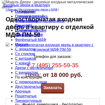
Входные двери в квартиру
Главная
/
Металлические двери с МДФ
/
По отделке
О компании
С винилискожей
Оплата и доставка
Одностворчатая входная
С порошковым напылением
Фотогалерея
Окрас НЦ
Как купить
дверь в квартиру с отделкой
С ламинатом
Другая продукция
МДФ ПМ-59
С панелью МДФ
Контакты
Филёнчатый МДФ
Массив
С зеркалом
Со стеклом
Телефон для заказов:
С витражом
С ковкой
+ 7 (495) 255-59-35
Двери с фотопечатью
С виноритом
Цена:
от 18 000 руб.
По конструкции
С терморазрывом
Двустворчатые
Заказать
Арочные
Решетчатые
Трехконтурные
Выезд замерщика - бесплатно