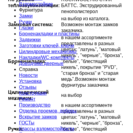
Взломостойкие
теплозвукоизоляции:
БАТТС. Экструдированный
Фурнитура
пенополистерол
Замки
на выбор из каталога.
Ручки
Замковая система:
Возможен монтаж замков
Глазки
заказчика.
Броненакладки и пластины
в нашем ассортименте
Задвижки
представлены в разных
Заготовки ключей, ключи
цветах: "латунь", "матовый
Цилиндровые механизмы
никель", "черные", "бронза",
Накладки/WC-комплекты
Броненакладка:
"белые", "блестящий
Доводчики дверные
никель", покрытие "PVD",
Справка
"старая бронза" и "старая
Новости
медь".Возможен монтаж
Установка
фурнитуры заказчика
Отзывы
Цилиндрический
Конструкции
на выбор
механизм:
Ремонт
Производство
в нашем ассортименте
Отделка проемов, доборы
представлены в разных
Вскрытие замков
цветах: "латунь", "матовый
ГОСТы
никель", "черные", "бронза",
Классы взломостойкости
Ручки:
"белые", "блестящий