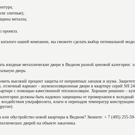
нитура;
или элитные);
лщина металла;
о проекта.
каталоге нашей компании, вы сможете сделать выбор оптимальной моде
азать входные металлические двери в Видном разной ценовой категории: 
тальную дверь:
иметь высокий процент защиты от неприятных запахов и шума. Защитит
р, отличный вариант – шумоизоляционные двери в квартиру серий SH 24
вартире с помощью качественной теплоизоляции. Хорошее решение – куп
 категории должны быть надежно защищены от промерзания в холодный п
о воздействия ультрафиолета, влаги и перепадов температур конструкц
другие).
 или обустройство новой квартиры в Видном? Звоните: + 7 (495) 255-59
таллических дверей на объекте заказчика.