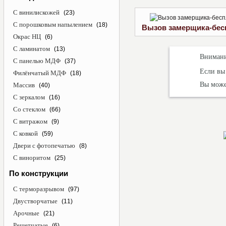
С винилискожей
(23)
С порошковым напылением
(18)
Вызов замерщика-бес
Окрас НЦ
(6)
С ламинатом
(13)
Внимани
С панелью МДФ
(37)
Если вы
Филёнчатый МДФ
(18)
Вы може
Массив
(40)
С зеркалом
(16)
Со стеклом
(66)
С витражом
(9)
С ковкой
(59)
Двери с фотопечатью
(8)
С виноритом
(25)
По конструкции
С терморазрывом
(97)
Двустворчатые
(11)
Арочные
(21)
Решетчатые
(6)