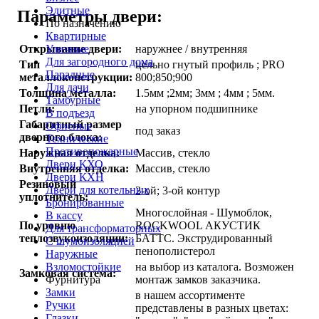
Элитные
Параметры двери:
По назначению
Квартирные
Уличные
Открывание двери:
наружнее / внутренняя
Для загородного дома
Тип
цельно гнутый профиль ; PRO
Парадные
металлоконструкции:
800;850;900
Для дачи
Толщина металла:
1.5мм ;2мм; 3мм ; 4мм ; 5мм.
Тамбурные
Петли:
на упорном подшипнике
В подъезд
Габаритный размер
Офисные
под заказ
дверного блока:
Технические
Противопожарные
Наружная отделка:
Массив, стекло
Двери КХО
Внутренняя отделка:
Массив, стекло
Двери КХН
Резиновый
Двери для котельных
2-ой; 3-ой контур
уплотнитель:
Бронированные
Многослойная - Шумоблок,
В кассу
По уровню
ROCKWOOL АКУСТИК
Для трансформаторных
теплозвукоизоляции:
БАТТС. Экструдированный
С шумоизоляцией
пенополистерол
Наружные
Взломостойкие
на выбор из каталога. Возможен
Замковая система:
Фурнитура
монтаж замков заказчика.
Замки
в нашем ассортименте
Ручки
представлены в разных цветах:
Глазки