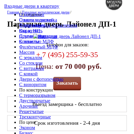
Входные двери в квартиру
Главная
/
Парадные металлические двери
/
По отделке
О компании
С винилискожей
Оплата и доставка
Парадная дверь Лайонел ДП-1
С порошковым напылением
Фотогалерея
Окрас НЦ
Как купить
С ламинатом
Другая продукция
С панелью МДФ
Контакты
Телефон для заказов:
Филёнчатый МДФ
Массив
+ 7 (495) 255-59-35
С зеркалом
Со стеклом
Цена:
от 70 000 руб.
С витражом
С ковкой
Двери с фотопечатью
Заказать
С виноритом
По конструкции
С терморазрывом
Двустворчатые
Выезд замерщика - бесплатно
Арочные
Решетчатые
Трехконтурные
По цене
Срок изготовления - 2-4 дня
Эконом
Бизнес