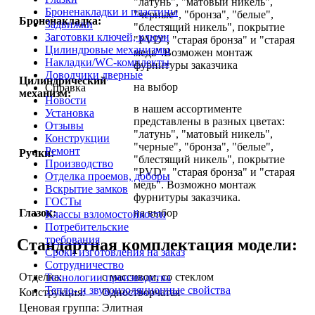
"латунь", "матовый никель",
Броненакладки и пластины
"черные", "бронза", "белые",
Броненакладка:
Задвижки
"блестящий никель", покрытие
Заготовки ключей, ключи
"PVD", "старая бронза" и "старая
Цилиндровые механизмы
медь".Возможен монтаж
Накладки/WC-комплекты
фурнитуры заказчика
Доводчики дверные
Цилиндрический
на выбор
Справка
механизм:
Новости
в нашем ассортименте
Установка
представлены в разных цветах:
Отзывы
"латунь", "матовый никель",
Конструкции
"черные", "бронза", "белые",
Ремонт
Ручки:
"блестящий никель", покрытие
Производство
"PVD", "старая бронза" и "старая
Отделка проемов, доборы
медь". Возможно монтаж
Вскрытие замков
фурнитуры заказчика.
ГОСТы
Глазок:
на выбор
Классы взломостойкости
Потребительские
требования
Стандартная комплектация модели:
Сроки изготовления на заказ
Сотрудничество
Отделка:
с массивом, со стеклом
Технологии производства
Тепло- и звукоизоляционные свойства
Конструкция:
Одностворчатая
Ценовая группа:
Элитная