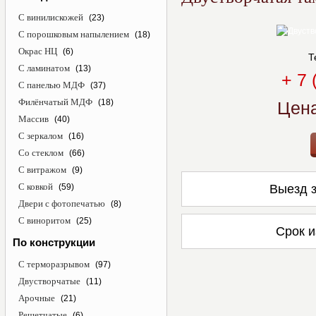
С винилискожей
(23)
С порошковым напылением
(18)
Окрас НЦ
(6)
Т
С ламинатом
(13)
+ 7 
С панелью МДФ
(37)
Филёнчатый МДФ
(18)
Цен
Массив
(40)
С зеркалом
(16)
Со стеклом
(66)
С витражом
(9)
С ковкой
(59)
Выезд з
Двери с фотопечатью
(8)
С виноритом
(25)
Срок и
По конструкции
С терморазрывом
(97)
Двустворчатые
(11)
Арочные
(21)
Решетчатые
(6)