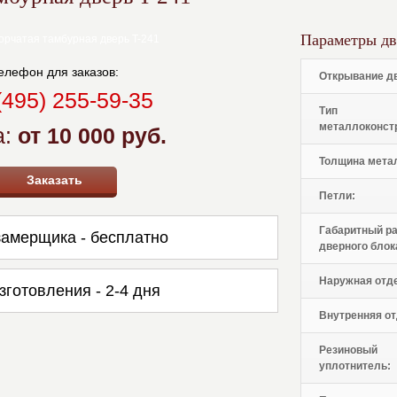
Параметры дв
елефон для заказов:
Открывание д
(495) 255-59-35
Тип
металлоконст
а:
от 10 000 руб.
Толщина мета
Заказать
Петли:
Габаритный р
амерщика - бесплатно
дверного блок
Наружная отд
зготовления - 2-4 дня
Внутренняя от
Резиновый
уплотнитель: