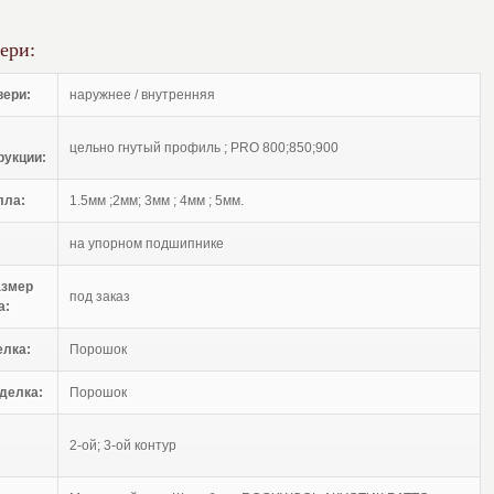
ери:
вери:
наружнее / внутренняя
цельно гнутый профиль ; PRO 800;850;900
рукции:
лла:
1.5мм ;2мм; 3мм ; 4мм ; 5мм.
на упорном подшипнике
азмер
под заказ
а:
елка:
Порошок
делка:
Порошок
2-ой; 3-ой контур