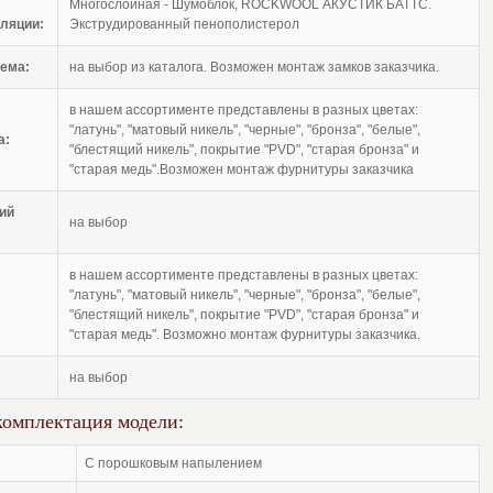
Многослойная - Шумоблок, ROCKWOOL АКУСТИК БАТТС.
ляции:
Экструдированный пенополистерол
ема:
на выбор из каталога. Возможен монтаж замков заказчика.
в нашем ассортименте представлены в разных цветах:
"латунь", "матовый никель", "черные", "бронза", "белые",
а:
"блестящий никель", покрытие "PVD", "старая бронза" и
"старая медь".Возможен монтаж фурнитуры заказчика
ий
на выбор
в нашем ассортименте представлены в разных цветах:
"латунь", "матовый никель", "черные", "бронза", "белые",
"блестящий никель", покрытие "PVD", "старая бронза" и
"старая медь". Возможно монтаж фурнитуры заказчика.
на выбор
комплектация модели:
с порошковым напылением