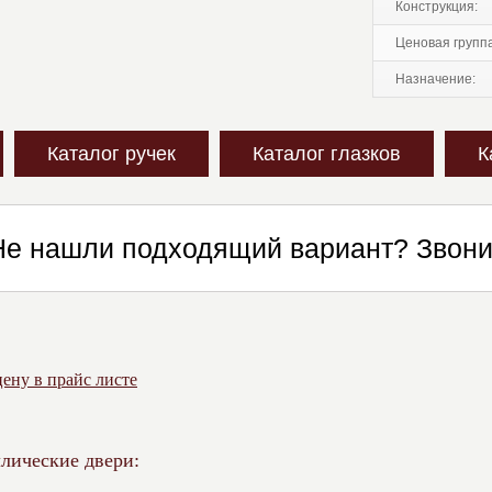
конструкция:
ценовая групп
назначение:
Каталог ручек
Каталог глазков
К
Не нашли подходящий вариант? Звон
ену в прайс листе
лические двери: