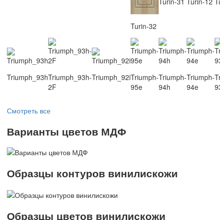
Turin-31
Turin-12
T
Turin-32
Triumph_93h
Triumph_93h-
Triumph_92i
Triumph-
Triumph-
Triumph-
T
2F
95e
94h
94e
9
Смотреть все
Варианты цветов МДФ
Образцы контуров винилискожи
Образцы цветов винилискожи