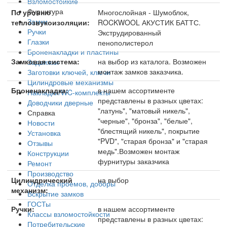
Взломостойкие
Фурнитура
По уровню
Многослойная - Шумоблок,
Замки
теплозвукоизоляции:
ROCKWOOL АКУСТИК БАТТС.
Ручки
Экструдированный
Глазки
пенополистерол
Броненакладки и пластины
Замковая система:
на выбор из каталога. Возможен
Задвижки
монтаж замков заказчика.
Заготовки ключей, ключи
Цилиндровые механизмы
Броненакладка:
в нашем ассортименте
Накладки/WC-комплекты
представлены в разных цветах:
Доводчики дверные
"латунь", "матовый никель",
Справка
"черные", "бронза", "белые",
Новости
"блестящий никель", покрытие
Установка
"PVD", "старая бронза" и "старая
Отзывы
медь".Возможен монтаж
Конструкции
фурнитуры заказчика
Ремонт
Производство
Цилиндрический
на выбор
Отделка проемов, доборы
механизм:
Вскрытие замков
ГОСТы
Ручки:
в нашем ассортименте
Классы взломостойкости
представлены в разных цветах:
Потребительские