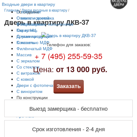
Входные двери в квартиру
Главная
/
Двери входные в квартиру
/
По отделке
О компании
С винилискожей
Оплата и доставка
Дверь в квартиру ДКВ-37
С порошковым напылением
Фотогалерея
Окрас НЦ
Как купить
С ламинатом
Другая продукция
С панелью МДФ
Контакты
Телефон для заказов:
Филёнчатый МДФ
+ 7 (495) 255-59-35
Массив
С зеркалом
Цена:
Со стеклом
от 13 000 руб.
С витражом
С ковкой
Двери с фотопечатью
Заказать
С виноритом
По конструкции
С терморазрывом
Выезд замерщика - бесплатно
Двустворчатые
Арочные
Решетчатые
Трехконтурные
Срок изготовления - 2-4 дня
По цене