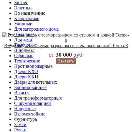
Бизнес
Элитные
По назначению
Квартирные
Уличные
Для загородного дома
Парадные
Для дачи
Тамбурные
Входная дверь с терморазрывом со стеклом и ковкой Termo-8
В подъезд
от
30 000
руб.
Офисные
Технические
Заказать
Противопожарные
Двери КХО
Двери КХН
Двери для котельных
Бронированные
В кассу
Для трансформаторных
С шумоизоляцией
Наружные
Взломостойкие
Фурнитура
Замки
Ручки