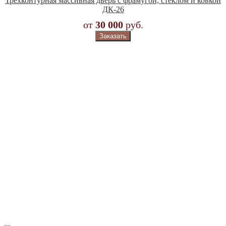
Трёхконтурная массивная дверь с фрамугой, стеклом и ковкой
ДК-26
от
30 000
руб.
Заказать