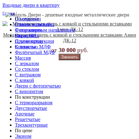
Входные двери в квартиру
Главная
/
По отделке
О компании
С винилискожей
Оплата и доставка
С порошковым напылением
Фотогалерея
Металлическая дверь с ковкой и стеклыннми вставками Амин
Окрас НЦ
Как купить
ДК-12
С ламинатом
Другая продукция
С панелью МДФ
Контакты
от
30 000
руб.
Филёнчатый МДФ
Заказать
Массив
С зеркалом
Со стеклом
С витражом
С ковкой
Двери с фотопечатью
С виноритом
По конструкции
С терморазрывом
Двустворчатые
Арочные
Решетчатые
Трехконтурные
По цене
Эконом