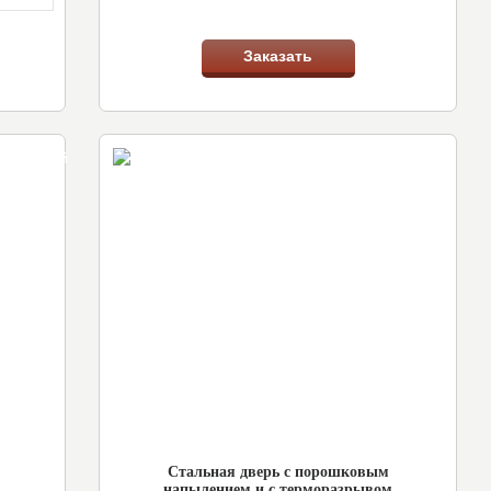
Заказать
авторский
Супер
дизайн
теплая
Стальная дверь с порошковым
напылением и с терморазрывом