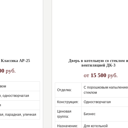
 Классика АР-25
Дверь в котельную со стеклом 
вентиляцией ДК-3
00
руб.
от
15 500
руб.
ивом
с порошковым напылением, со
отделка:
стеклом
я, одностворчатая
конструкция:
одностворчатая
я
ценовая
бизнес
ая, парадная, уличная
группа:
назначение:
для котельной