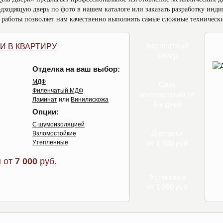
одходящую дверь по фото в нашем каталоге или заказать разработку инд
работы позволяет нам качественно выполнять самые сложные технически
Бесплатный
И В КВАРТИРУ
замер
Отделка на ваш выбор:
МДФ
Срок
Филенчатый МДФ
изготовления от
Ламинат
или
Винилискожа
3-х дней
Опции:
С шумоизоляцией
Доставка
Взломостойкие
Утепленные
от 1 500 руб
 от
7 000
руб.
Установка
от 1 000 руб