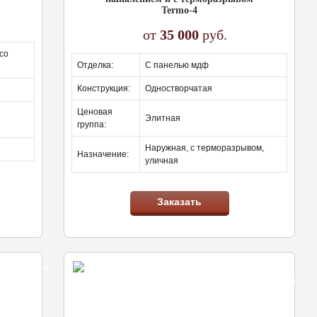
Termo-4
от
35 000
руб.
отделка:
с панелью мдф
конструкция:
одностворчатая
ценовая
элитная
группа:
наружная, с терморазрывом,
назначение:
уличная
Заказать
учшая для
супер
квартиры
экономия