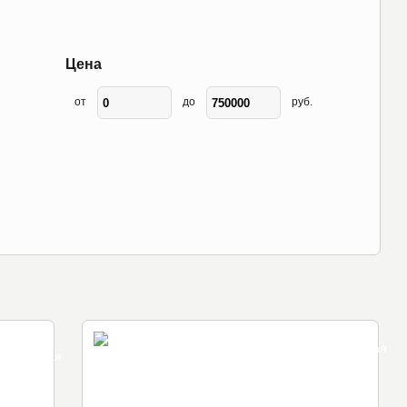
Цена
от
до
руб.
супер
супер тихая
езопасная