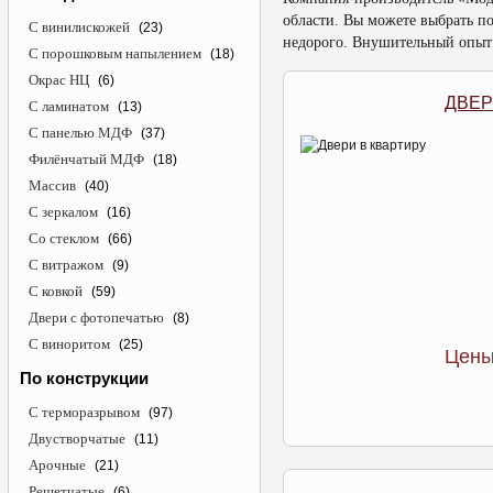
области. Вы можете выбрать п
С винилискожей
(23)
недорого. Внушительный опыт 
С порошковым напылением
(18)
Окрас НЦ
(6)
ДВЕР
С ламинатом
(13)
С панелью МДФ
(37)
Филёнчатый МДФ
(18)
Массив
(40)
С зеркалом
(16)
Со стеклом
(66)
С витражом
(9)
С ковкой
(59)
Двери с фотопечатью
(8)
С виноритом
(25)
Цены
По конструкции
С терморазрывом
(97)
Двустворчатые
(11)
Арочные
(21)
Решетчатые
(6)