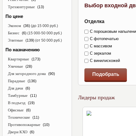
Выбор входной дв
Трехконтурные
(13)
По цене
Отделка
Эконом
(36)
(до 15 000 руб.)
С порошковым напылен
Бизнес
(6)
(15 000-50 000 руб.)
С фотопечатью
Элитные
(139)
(от 50 000 руб.)
С массивом
По назначению
С зеркалом
Квартирные
(173)
С винилискожей
Уличные
(28)
Для загородного дома
(90)
Подобрать
Парадные
(136)
Для дачи
(6)
Тамбурные
(11)
Лидеры продаж
В подъезд
(19)
Офисные
(6)
Технические
(11)
Противопожарные
(10)
Двери КХО
(6)