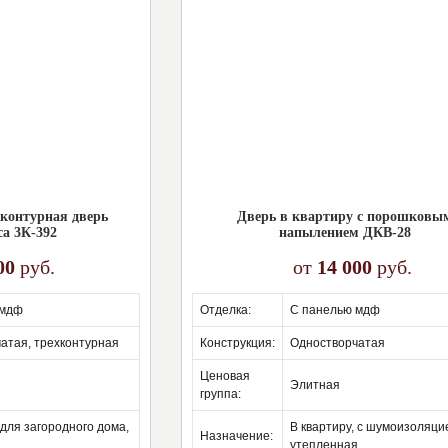
контурная дверь
Дверь в квартиру с порошковы
са 3К-392
напылением ДКВ-28
00
руб.
от
14 000
руб.
 мдф
отделка:
с панелью мдф
чатая, трехконтурная
конструкция:
одностворчатая
ценовая
элитная
группа:
в квартиру, с шумоизоляцией,
назначение:
утепленная