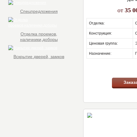
от
35 0
Спецпредложения
отделка:
конструкция:
Отделка проемов,
наличники,доборы
ценовая группа:
назначение:
Вскрытие дверей, замков
Заказ