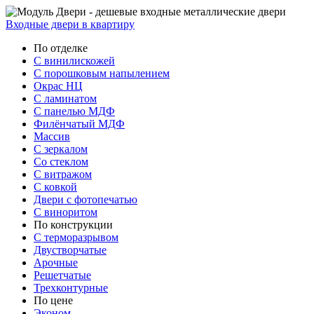
Входные двери в квартиру
По отделке
С винилискожей
С порошковым напылением
Окрас НЦ
С ламинатом
С панелью МДФ
Филёнчатый МДФ
Массив
С зеркалом
Со стеклом
С витражом
С ковкой
Двери с фотопечатью
С виноритом
По конструкции
С терморазрывом
Двустворчатые
Арочные
Решетчатые
Трехконтурные
По цене
Эконом