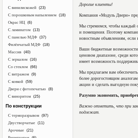
Дорогие клиенты!
С винилискожей
(23)
С порошковым напылением
(18)
Компания «Модуль Двери» пре
Окрас НЦ
(6)
Мы стремимся, чтобы каждый о
С ламинатом
(13)
и помещения. Поэтому компани
С панелью МДФ
(37)
новостным объявлениям, если 
Филёнчатый МДФ
(18)
Ваши бюджетные возможности н
Массив
(40)
ценовом диапазоне, среди кот
С зеркалом
(16)
имеет возможность поддержив
Со стеклом
(66)
Мы предлагаем вам обеспечить
С витражом
(9)
более дорогостоящим аналогам
С ковкой
(59)
акции и сделать выгодную пок
Двери с фотопечатью
(8)
Разумно экономить, приобре
С виноритом
(25)
По конструкции
Важно отметить, что при зака
подлежат.
С терморазрывом
(97)
Двустворчатые
(11)
Арочные
(21)
Решетчатые
(6)