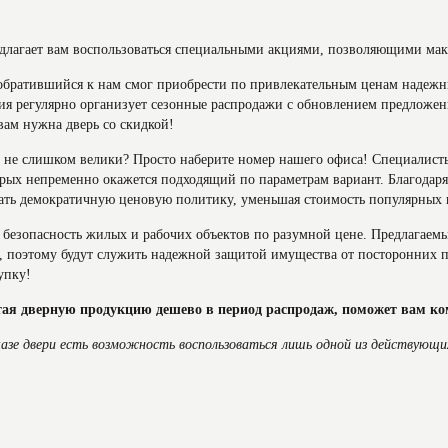
длагает вам воспользоваться специальными акциями, позволяющими мак
братившийся к нам смог приобрести по привлекательным ценам надежны
я регулярно организует сезонные распродажи с обновлением предложен
вам нужна дверь со скидкой!
е слишком велики? Просто наберите номер нашего офиса! Специалисты
орых непременно окажется подходящий по параметрам вариант. Благода
ать демократичную ценовую политику, уменьшая стоимость популярных 
 безопасность жилых и рабочих объектов по разумной цене. Предлагаемы
, поэтому будут служить надежной защитой имущества от посторонних по
упку!
тая дверную продукцию дешево в период распродаж, поможет вам к
зе двери есть возможность воспользоваться лишь одной из действующи