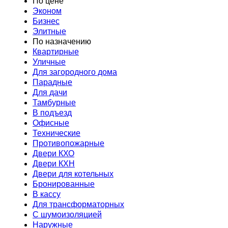
По цене
Эконом
Бизнес
Элитные
По назначению
Квартирные
Уличные
Для загородного дома
Парадные
Для дачи
Тамбурные
В подъезд
Офисные
Технические
Противопожарные
Двери КХО
Двери КХН
Двери для котельных
Бронированные
В кассу
Для трансформаторных
С шумоизоляцией
Наружные