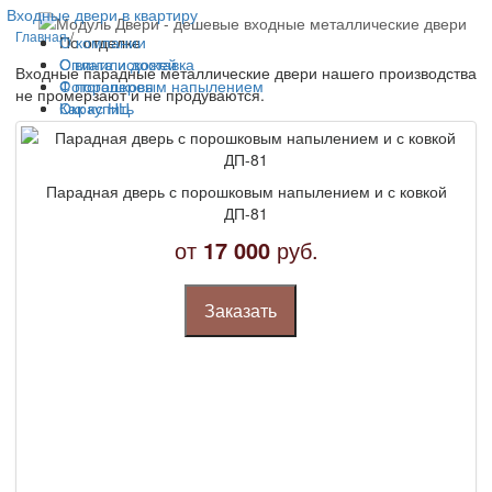
Входные двери в квартиру
Главная
/
По отделке
О компании
С винилискожей
Оплата и доставка
Входные парадные металлические двери нашего производства
С порошковым напылением
Фотогалерея
не промерзают и не продуваются.
Окрас НЦ
Как купить
С ламинатом
Другая продукция
С панелью МДФ
Контакты
Филёнчатый МДФ
Парадная дверь с порошковым напылением и с ковкой
Массив
ДП-81
С зеркалом
Со стеклом
от
17 000
руб.
С витражом
С ковкой
Двери с фотопечатью
Заказать
С виноритом
По конструкции
С терморазрывом
Двустворчатые
Арочные
Решетчатые
Трехконтурные
По цене