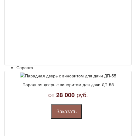
Взломостойкие
Фурнитура
Замки
Ручки
Глазки
Броненакладки и пластины
Задвижки
Заготовки ключей, ключи
Цилиндровые механизмы
Накладки/WC-комплекты
Доводчики дверные
Справка
Новости
Установка
Парадная дверь с виноритом для дачи ДП-55
Отзывы
Конструкции
от
28 000
руб.
Ремонт
Производство
Отделка проемов, доборы
Заказать
Вскрытие замков
ГОСТы
Классы взломостойкости
Потребительские