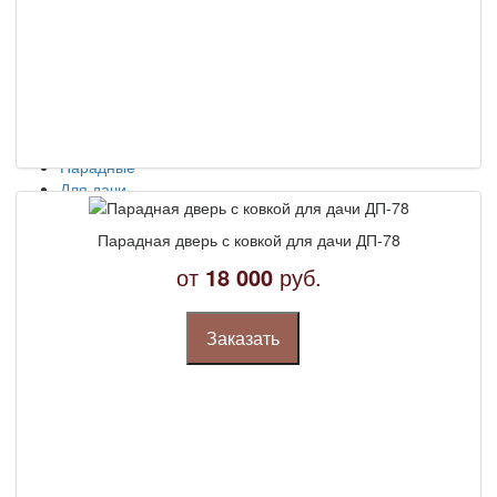
Эконом
Бизнес
Элитные
По назначению
Квартирные
Уличные
Для загородного дома
Парадные
Для дачи
Тамбурные
В подъезд
Парадная дверь с ковкой для дачи ДП-78
Офисные
от
18 000
руб.
Технические
Противопожарные
Двери КХО
Заказать
Двери КХН
Двери для котельных
Бронированные
В кассу
Для трансформаторных
С шумоизоляцией
Наружные