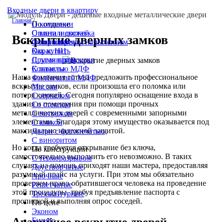
Входные двери в квартиру
Главная
/
По отделке
О компании
С винилискожей
Оплата и доставка
Вскрытие дверных замков
С порошковым напылением
Фотогалерея
Окрас НЦ
Как купить
С ламинатом
Другая продукция
С панелью МДФ
Контакты
Наша компания готова предложить профессиональное
Филёнчатый МДФ
вскрытие замков, если произошла его поломка или
Массив
потеря ключей. Сегодня популярно оснащение входа в
С зеркалом
здания и помещения при помощи прочных
Со стеклом
металлических дверей с современными запорными
С витражом
элементами. Благодаря этому имущество оказывается под
С ковкой
максимально надежной защитой.
Двери с фотопечатью
С виноритом
Но когда требуется открывание без ключа,
По конструкции
самостоятельно выполнить его невозможно. В таких
С терморазрывом
случаях на помощь приходят наши мастера, предоставляя
Двустворчатые
разумный прайс на услуги. При этом мы обязательно
Арочные
проверяем право обратившегося человека на проведение
Решетчатые
этой процедуры, требуя предъявление паспорта с
Трехконтурные
пропиской и выполняя опрос соседей.
По цене
Эконом
Бизнес