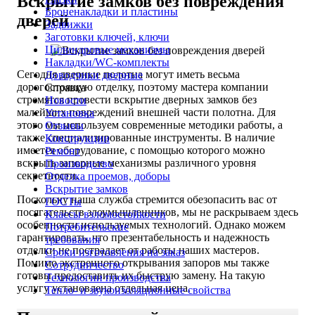
Вскрытие замков без повреждения
Броненакладки и пластины
дверей
Задвижки
Заготовки ключей, ключи
Цилиндровые механизмы
Накладки/WC-комплекты
Сегодня дверные полотна могут иметь весьма
Доводчики дверные
дорогостоящую отделку, поэтому мастера компании
Справка
стремятся провести вскрытие дверных замков без
Новости
малейших повреждений внешней части полотна. Для
Установка
этого мы используем современные методики работы, а
Отзывы
также специализированные инструменты. В наличие
Конструкции
имеется оборудование, с помощью которого можно
Ремонт
вскрыть запорные механизмы различного уровня
Производство
секретности.
Отделка проемов, доборы
Вскрытие замков
Поскольку наша служба стремится обезопасить вас от
ГОСТы
посягательств злоумышленников, мы не раскрываем здесь
Классы взломостойкости
особенности используемых технологий. Однако можем
Потребительские
гарантировать, что презентабельность и надежность
требования
отделки не пострадает от работы наших мастеров.
Сроки изготовления на заказ
Помимо экстренного открывания запоров мы также
Сотрудничество
готовы предоставить их быструю замену. На такую
Технологии производства
услугу установлена отдельная цена.
Тепло- и звукоизоляционные свойства