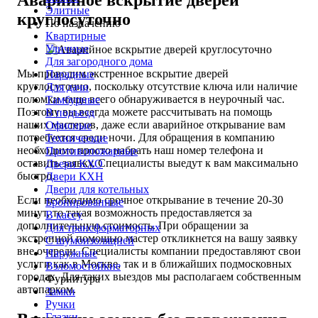
Аварийное вскрытие дверей
Элитные
круглосуточно
По назначению
Квартирные
Уличные
Для загородного дома
Мы проводим экстренное вскрытие дверей
Парадные
круглосуточно, поскольку отсутствие ключа или наличие
Для дачи
поломки чаще всего обнаруживается в неурочный час.
Тамбурные
Поэтому вы всегда можете рассчитывать на помощь
В подъезд
наших мастеров, даже если аварийное открывание вам
Офисные
потребуется среди ночи. Для обращения в компанию
Технические
необходимо просто набрать наш номер телефона и
Противопожарные
оставить заявку. Специалисты выедут к вам максимально
Двери КХО
быстро.
Двери КХН
Двери для котельных
Если необходимо срочное открывание в течение 20-30
Бронированные
минут, то такая возможность предоставляется за
В кассу
дополнительную стоимость. При обращении за
Для трансформаторных
экстренной помощью мастер откликнется на вашу заявку
С шумоизоляцией
вне очереди. Специалисты компании предоставляют свои
Наружные
услуги как в Москве, так и в ближайших подмосковных
Взломостойкие
городах. Для таких выездов мы располагаем собственным
Фурнитура
автопарком.
Замки
Ручки
Глазки