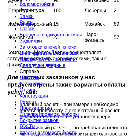
Дубна
98
Лыткарино
12
Взломостойкие
Фурнитура
Егорьевск
100
Люберцы
2
Замки
Ручки
Железнодорожный
15
Можайск
89
Глазки
Наро-
Броненакладки и пластины
Жуковский
23
57
Фоминск
Задвижки
Заготовки ключей, ключи
Компания «МодульДвери» осуществляет
Цилиндровые механизмы
сотрудничество как с юридическими, так и с
Накладки/WC-комплекты
физическими лицами.
Доводчики дверные
Справка
Для частных заказчиков у нас
Новости
Установка
предусмотрены такие варианты оплаты
Отзывы
услуг, как:
Конструкции
Ремонт
наличный расчет – при замере необходимо
Производство
внести предоплату, а окончательный расчет
Отделка проемов, доборы
осуществляется после установки двери;
Вскрытие замков
ГОСТы
безналичный расчет — по требованию клиента
Классы взломостойкости
мы предоставляем реквизиты для банковского