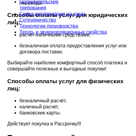
Потребительские
перевода.
требования
Сроки изготовления на заказ
Способы оплаты услуг для юридических
Сотрудничество
лиц:
Технологии производства
Тепло- и звукоизоляционные свойства
расчет наличными средствами;
безналичная оплата предоставления услуг или
договора поставки.
Выбирайте наиболее комфортный способ платежа и
совершайте полезные и выгодные покупки!
Способы оплаты услуг для физических
лиц:
безналичный расчёт,
наличный расчет,
банковские карты.
Действует покупка в Рассрочку!!!