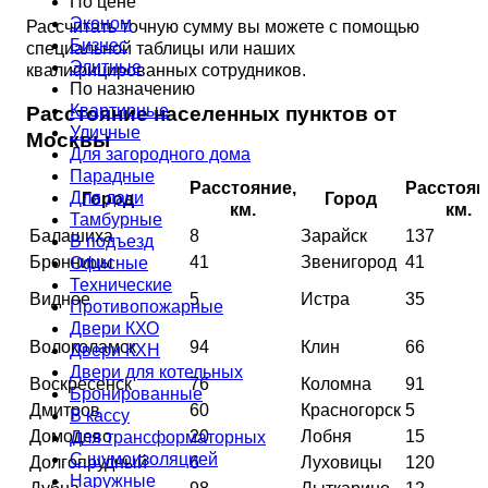
По цене
Эконом
Рассчитать точную сумму вы можете с помощью
Бизнес
специальной таблицы или наших
Элитные
квалифицированных сотрудников.
По назначению
Квартирные
Расстояние населенных пунктов от
Уличные
Москвы
Для загородного дома
Парадные
Расстояние,
Расстоян
Для дачи
Город
Город
км.
км.
Тамбурные
Балашиха
8
Зарайск
137
В подъезд
Бронницы
41
Звенигород
41
Офисные
Технические
Видное
5
Истра
35
Противопожарные
Двери КХО
Волоколамск
94
Клин
66
Двери КХН
Двери для котельных
Воскресенск
76
Коломна
91
Бронированные
Дмитров
60
Красногорск
5
В кассу
Домодево
20
Лобня
15
Для трансформаторных
С шумоизоляцией
Долгопрудный
6
Луховицы
120
Наружные