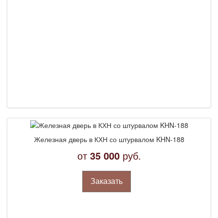
требования
Сроки изготовления на заказ
Сотрудничество
Технологии производства
Тепло- и звукоизоляционные свойства
Железная дверь в КХН со штурвалом KHN-188
от
35 000
руб.
Заказать