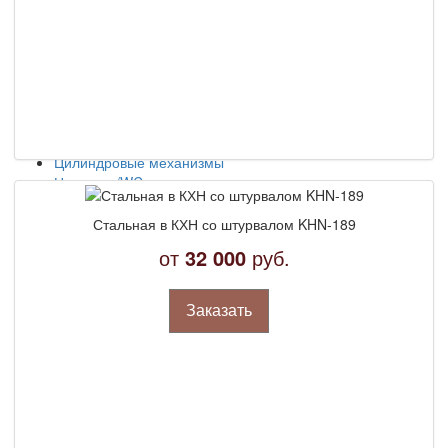
Взломостойкие
Фурнитура
Замки
Ручки
Глазки
Броненакладки и пластины
Задвижки
Заготовки ключей, ключи
Цилиндровые механизмы
Накладки/WC-комплекты
Доводчики дверные
Справка
Стальная в КХН со штурвалом KHN-189
Новости
от
32 000
руб.
Установка
Отзывы
Конструкции
Заказать
Ремонт
Производство
Отделка проемов, доборы
Вскрытие замков
ГОСТы
Классы взломостойкости
Потребительские