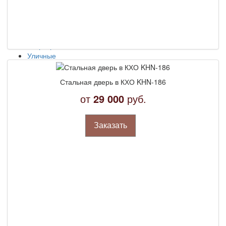
Эконом
Бизнес
Элитные
По назначению
Квартирные
Уличные
Для загородного дома
Парадные
Стальная дверь в КХО KHN-186
Для дачи
Тамбурные
от
29 000
руб.
В подъезд
Офисные
Технические
Заказать
Противопожарные
Двери КХО
Двери КХН
Двери для котельных
Бронированные
В кассу
Для трансформаторных
С шумоизоляцией
Наружные