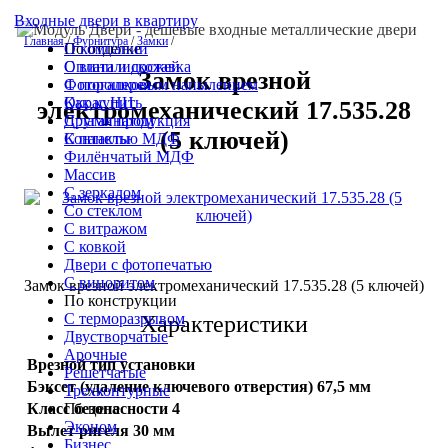
Входные двери в квартиру
Главная
/
Фурнитура
/
Замки
/
По отделке
О компании
С винилискожей
Оплата и доставка
Замок врезной
С порошковым напылением
Фотогалерея
Окрас НЦ
Как купить
электромеханический 17.535.28
С ламинатом
Другая продукция
(5 ключей)
С панелью МДФ
Контакты
Филёнчатый МДФ
Массив
С зеркалом
Со стеклом
С витражом
С ковкой
Двери с фотопечатью
С виноритом
Замок врезной электромеханический 17.535.28 (5 ключей)
По конструкции
С терморазрывом
Характеристики
Двустворчатые
Арочные
Врезной тип установки
Решетчатые
Бэксет (удаление ключевого отверстия) 67,5 мм
Трехконтурные
По цене
Класс безопасности 4
Эконом
Вылет ригеля 30 мм
Бизнес