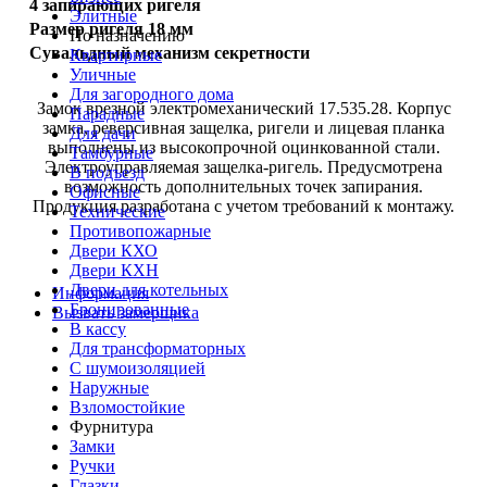
4 запирающих ригеля
Элитные
Размер ригеля 18 мм
По назначению
Сувальдный механизм секретности
Квартирные
Уличные
Для загородного дома
Замок врезной электромеханический 17.535.28. Корпус
Парадные
замка, реверсивная защелка, ригели и лицевая планка
Для дачи
выполнены из высокопрочной оцинкованной стали.
Тамбурные
Электроуправляемая защелка-ригель. Предусмотрена
В подъезд
возможность дополнительных точек запирания.
Офисные
Продукция разработана с учетом требований к монтажу.
Технические
Противопожарные
Двери КХО
Двери КХН
Двери для котельных
Информация
Бронированные
Вызвать замерщика
В кассу
Для трансформаторных
С шумоизоляцией
Наружные
Взломостойкие
Фурнитура
Замки
Ручки
Глазки