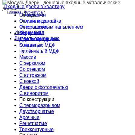
Входные двери в квартиру
Главная
/
Фурнитура
/
По отделке
О компании
С винилискожей
Оплата и доставка
С порошковым напылением
Фотогалерея
Информация
Окрас НЦ
Как купить
Вызвать замерщика
С ламинатом
Другая продукция
С панелью МДФ
Контакты
Филёнчатый МДФ
Массив
С зеркалом
Со стеклом
С витражом
С ковкой
Двери с фотопечатью
С виноритом
По конструкции
С терморазрывом
Двустворчатые
Арочные
Решетчатые
Трехконтурные