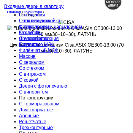
Входные двери в квартиру
Главная
/
Фурнитура
/
По отделке
О компании
С винилискожей
Оплата и доставка
С порошковым напылением
Фотогалерея
Окрас НЦ
Как купить
С ламинатом
Другая продукция
С панелью МДФ
Контакты
Цилиндровый механизм Cisa ASIX OE300-13.00 (70
Филёнчатый МДФ
мм/30+10+30), ЛАТУНЬ
Массив
С зеркалом
Со стеклом
С витражом
С ковкой
Двери с фотопечатью
С виноритом
По конструкции
С терморазрывом
Двустворчатые
Арочные
Решетчатые
Трехконтурные