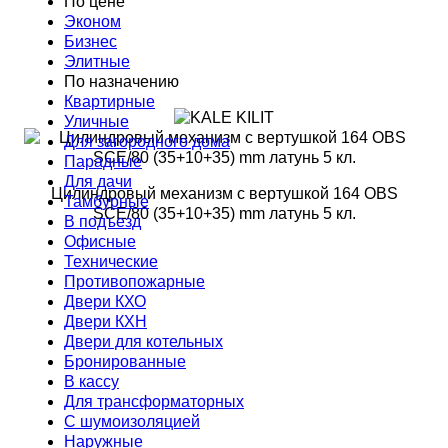
По цене
Эконом
Бизнес
Элитные
По назначению
Квартирные
Уличные
Для загородного дома
Парадные
Для дачи
Цилиндровый механизм с вертушкой 164 OBS
Тамбурные
SCE/80 (35+10+35) mm латунь 5 кл.
В подъезд
Офисные
Технические
Противопожарные
Двери КХО
Двери КХН
Двери для котельных
Бронированные
В кассу
Для трансформаторных
С шумоизоляцией
Наружные