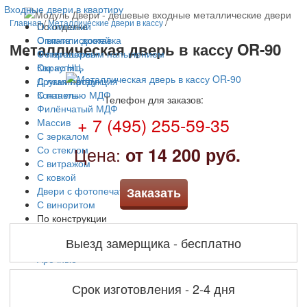
Входные двери в квартиру
Главная
/
Металлические двери в кассу
/
По отделке
О компании
С винилискожей
Оплата и доставка
Металлическая дверь в кассу OR-90
С порошковым напылением
Фотогалерея
Окрас НЦ
Как купить
С ламинатом
Другая продукция
С панелью МДФ
Контакты
Телефон для заказов:
Филёнчатый МДФ
+ 7 (495) 255-59-35
Массив
С зеркалом
Цена:
Со стеклом
от 14 200 руб.
С витражом
С ковкой
Двери с фотопечатью
Заказать
С виноритом
По конструкции
С терморазрывом
Выезд замерщика - бесплатно
Двустворчатые
Арочные
Решетчатые
Трехконтурные
Срок изготовления - 2-4 дня
По цене