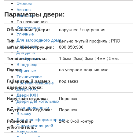
Эконом
Бизнес
Параметры двери:
Элитные
По назначению
Квартирные
Открывание двери:
наружнее / внутренняя
Уличные
Для загородного дома
Тип
цельно гнутый профиль ; PRO
Парадные
металлоконструкции:
800;850;900
Для дачи
Тамбурные
Толщина металла:
1.5мм ;2мм; 3мм ; 4мм ; 5мм.
В подъезд
Петли:
на упорном подшипнике
Офисные
Технические
Габаритный размер
под заказ
Противопожарные
дверного блока:
Двери КХО
Двери КХН
Наружная отделка:
Порошок
Двери для котельных
Бронированные
Внутренняя отделка:
Порошок
В кассу
Для трансформаторных
Резиновый
2-ой; 3-ой контур
С шумоизоляцией
уплотнитель:
Наружные