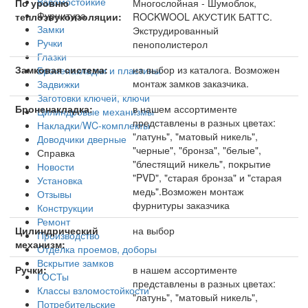
Взломостойкие
По уровню
Многослойная - Шумоблок,
Фурнитура
теплозвукоизоляции:
ROCKWOOL АКУСТИК БАТТС.
Замки
Экструдированный
Ручки
пенополистерол
Глазки
Замковая система:
на выбор из каталога. Возможен
Броненакладки и пластины
монтаж замков заказчика.
Задвижки
Заготовки ключей, ключи
Броненакладка:
в нашем ассортименте
Цилиндровые механизмы
представлены в разных цветах:
Накладки/WC-комплекты
"латунь", "матовый никель",
Доводчики дверные
"черные", "бронза", "белые",
Справка
"блестящий никель", покрытие
Новости
"PVD", "старая бронза" и "старая
Установка
медь".Возможен монтаж
Отзывы
фурнитуры заказчика
Конструкции
Ремонт
Цилиндрический
на выбор
Производство
механизм:
Отделка проемов, доборы
Вскрытие замков
Ручки:
в нашем ассортименте
ГОСТы
представлены в разных цветах:
Классы взломостойкости
"латунь", "матовый никель",
Потребительские