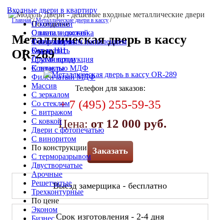
Входные двери в квартиру
Главная
/
Металлические двери в кассу
/
По отделке
О компании
С винилискожей
Оплата и доставка
Металлическая дверь в кассу
С порошковым напылением
Фотогалерея
Окрас НЦ
Как купить
OR-289
С ламинатом
Другая продукция
С панелью МДФ
Контакты
Филёнчатый МДФ
Массив
Телефон для заказов:
С зеркалом
+ 7 (495) 255-59-35
Со стеклом
С витражом
С ковкой
Цена:
от 12 000 руб.
Двери с фотопечатью
С виноритом
По конструкции
Заказать
С терморазрывом
Двустворчатые
Арочные
Решетчатые
Выезд замерщика - бесплатно
Трехконтурные
По цене
Эконом
Срок изготовления - 2-4 дня
Бизнес