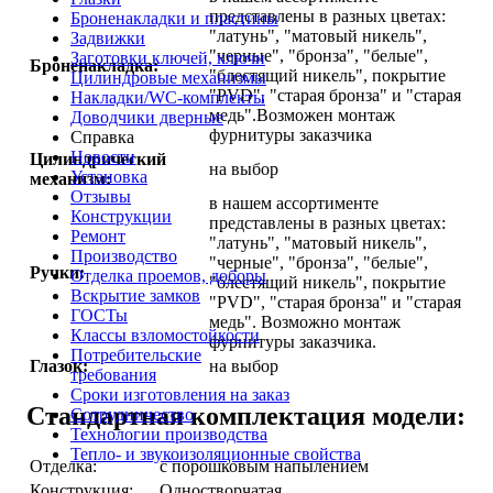
представлены в разных цветах:
Броненакладки и пластины
"латунь", "матовый никель",
Задвижки
"черные", "бронза", "белые",
Заготовки ключей, ключи
Броненакладка:
"блестящий никель", покрытие
Цилиндровые механизмы
"PVD", "старая бронза" и "старая
Накладки/WC-комплекты
медь".Возможен монтаж
Доводчики дверные
фурнитуры заказчика
Справка
Новости
Цилиндрический
на выбор
Установка
механизм:
Отзывы
в нашем ассортименте
Конструкции
представлены в разных цветах:
Ремонт
"латунь", "матовый никель",
Производство
"черные", "бронза", "белые",
Ручки:
Отделка проемов, доборы
"блестящий никель", покрытие
Вскрытие замков
"PVD", "старая бронза" и "старая
ГОСТы
медь". Возможно монтаж
Классы взломостойкости
фурнитуры заказчика.
Потребительские
Глазок:
на выбор
требования
Сроки изготовления на заказ
Стандартная комплектация модели:
Сотрудничество
Технологии производства
Тепло- и звукоизоляционные свойства
Отделка:
с порошковым напылением
Конструкция:
Одностворчатая