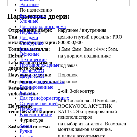
Элитные
По назначению
Параметры двери:
Квартирные
Уличные
Для загородного дома
Открывание двери:
наружнее / внутренняя
Парадные
Тип
цельно гнутый профиль ; PRO
Для дачи
металлоконструкции:
800;850;900
Тамбурные
В подъезд
Толщина металла:
1.5мм ;2мм; 3мм ; 4мм ; 5мм.
Офисные
Петли:
на упорном подшипнике
Технические
Габаритный размер
Противопожарные
под заказ
дверного блока:
Двери КХО
Наружная отделка:
Порошок
Двери КХН
Двери для котельных
Внутренняя отделка:
Порошок
Бронированные
Резиновый
2-ой; 3-ой контур
В кассу
уплотнитель:
Для трансформаторных
Многослойная - Шумоблок,
С шумоизоляцией
По уровню
ROCKWOOL АКУСТИК
Наружные
теплозвукоизоляции:
БАТТС. Экструдированный
Взломостойкие
пенополистерол
Фурнитура
на выбор из каталога. Возможен
Замки
Замковая система:
монтаж замков заказчика.
Ручки
в нашем ассортименте
Глазки