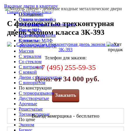
Входные двери в квартиру
Главная
/
Двери бизнес-класса
/
По отделке
О компании
С винилискожей
Оплата и доставка
С фотопечатью трехконтурная
С порошковым напылением
Фотогалерея
Окрас НЦ
Как купить
дверь эконом класса 3К-393
С ламинатом
Другая продукция
С панелью МДФ
Контакты
Филёнчатый МДФ
Массив
С зеркалом
Телефон для заказов:
Со стеклом
+ 7 (495) 255-59-35
С витражом
С ковкой
Двери с фотопечатью
Цена:
от 34 000 руб.
С виноритом
По конструкции
С терморазрывом
Заказать
Двустворчатые
Арочные
Решетчатые
Трехконтурные
Выезд замерщика - бесплатно
По цене
Эконом
Бизнес