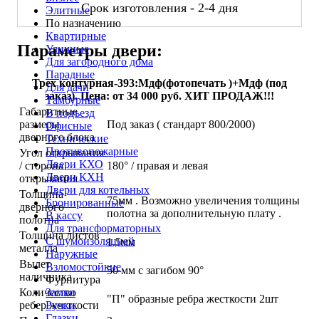
Срок изготовления - 2-4 дня
Элитные
По назначению
Квартирные
Параметры двери:
Уличные
Для загородного дома
Парадные
Трех контурная-393:Мдф(фотопечать )+Мдф (под
Для дачи
заказ). Цена: от 34 000 руб. ХИТ ПРОДАЖ!!!
Тамбурные
Габаритные
В подъезд
размеры
Под заказ ( стандарт 800/2000)
Офисные
дверного блока
Технические
Противопожарные
Угол открывания
Двери КХО
/ сторона
180° / правая и левая
Двери КХН
открывания
Двери для котельных
Толщина
75мм . Возможно увеличения толщины
Бронированные
дверного
полотна за дополнительную плату .
В кассу
полотна
Для трансформаторных
Толщина листов
С шумоизоляцией
1.5мм
металла
Наружные
Вылет
Взломостойкие
50 мм с загибом 90°
наличника
Фурнитура
Замки
Количество
"П" образные ребра жесткости 2шт
Ручки
ребер жесткости
Глазки