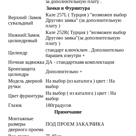
за дополнительную плату .
Замки и Фурнитура
Кале 257L ( Турция ) "возможен выбор
Верхний :Замок
Другово замка" (за дополнительную
сувальдный
плату )
Кале 252R( Турция ) "возможен выбор
Нижний:Замок
Другово замка"(за дополнительную
цилиндровый
плату )
стандарт ключ/ключ . Дополнительно
Цилиндр
барашек изнутри +
Ночная задвижка
ДА - стандартнаяя комплектация
Бронезащита
Дополнительно +
цилиндра
Модель дверной
На выбор (из каталога ) цвет : На
ручки
выбор
На выбор ( из каталога ) цвет : На
Цвет фурнитуры
выбор
Глазок
180градусов
Примечание
Монтажные
размеры
ПОД ПРОЕМ ЗАКАЗЧИКА
дверного проема