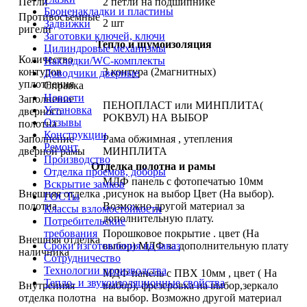
Петли
2 петли на подшипнике
Броненакладки и пластины
Противосъемные
2 шт
Задвижки
ригели
Заготовки ключей, ключи
Тепло и шумоизоляция
Цилиндровые механизмы
Количество
Накладки/WC-комплекты
контуров
3 контура (2магнитных)
Доводчики дверные
уплотнения
Справка
Новости
Заполнение
ПЕНОПЛАСТ или МИНПЛИТА(
Установка
дверного
РОКВУЛ) НА ВЫБОР
Отзывы
полотна
Конструкции
Заполнение
Рама обжимная , утепления
Ремонт
дверной рамы
МИНПЛИТА
Производство
Отделка полотна и рамы
Отделка проемов, доборы
МДФ панель с фотопечатью 10мм
Вскрытие замков
Внешняя отделка
,рисунок на выбор Цвет (На выбор).
ГОСТы
полотна
Возможно другой материал за
Классы взломостойкости
дополнительную плату.
Потребительские
требования
Порошковое покрытие . цвет (На
Внешняя отделка
Сроки изготовления на заказ
выбор) МДФ за дополнительную плату
наличника
Сотрудничество
.
Технологии производства
МДФ панель с ПВХ 10мм , цвет ( На
Тепло- и звукоизоляционные свойства
Внутренняя
выбор), фрезеровка на выбор,зеркало
отделка полотна
на выбор. Возможно другой материал