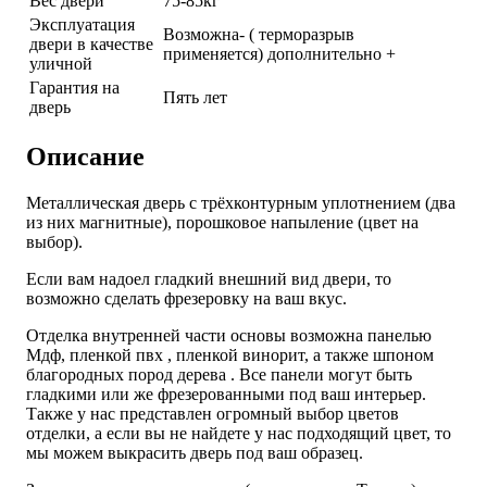
Вес двери
75-85кг
Эксплуатация
Возможна- ( терморазрыв
двери в качестве
применяется) дополнительно +
уличной
Гарантия на
Пять лет
дверь
Описание
Металлическая дверь с трёхконтурным уплотнением (два
из них магнитные), порошковое напыление (цвет на
выбор).
Если вам надоел гладкий внешний вид двери, то
возможно сделать фрезеровку на ваш вкус.
Отделка внутренней части основы возможна панелью
Мдф, пленкой пвх , пленкой винорит, а также шпоном
благородных пород дерева . Все панели могут быть
гладкими или же фрезерованными под ваш интерьер.
Также у нас представлен огромный выбор цветов
отделки, а если вы не найдете у нас подходящий цвет, то
мы можем выкрасить дверь под ваш образец.