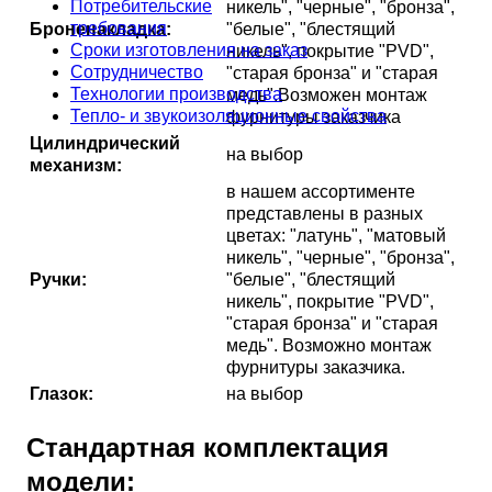
Потребительские
никель", "черные", "бронза",
требования
Броненакладка:
"белые", "блестящий
Сроки изготовления на заказ
никель", покрытие "PVD",
Сотрудничество
"старая бронза" и "старая
Технологии производства
медь".Возможен монтаж
Тепло- и звукоизоляционные свойства
фурнитуры заказчика
Цилиндрический
на выбор
механизм:
в нашем ассортименте
представлены в разных
цветах: "латунь", "матовый
никель", "черные", "бронза",
Ручки:
"белые", "блестящий
никель", покрытие "PVD",
"старая бронза" и "старая
медь". Возможно монтаж
фурнитуры заказчика.
Глазок:
на выбор
Стандартная комплектация
модели: