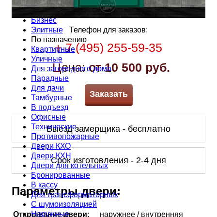
По цене
Эконом
Бизнес
Элитные
Телефон для заказов:
По назначению
+ 7 (495) 255-59-35
Квартирные
Уличные
Цена:
от 10 500 руб.
Для загородного дома
Парадные
Для дачи
Заказать
Тамбурные
В подъезд
Офисные
Технические
Выезд замерщика - бесплатно
Противопожарные
Двери КХО
Двери КХН
Срок изготовления - 2-4 дня
Двери для котельных
Бронированные
В кассу
Параметры двери:
Для трансформаторных
С шумоизоляцией
Наружные
Открывание двери:
наружнее / внутренняя