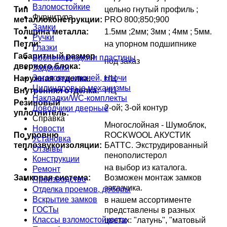
Взломостойкие
Тип
цельно гнутый профиль ;
Фурнитура
металлоконструкции:
PRO 800;850;900
Замки
Толщина металла:
1.5мм ;2мм; 3мм ; 4мм ; 5мм.
Ручки
Петли:
на упорном подшипнике
Глазки
Габаритный размер
Броненакладки и пластины
под заказ
дверного блока:
Задвижки
Заготовки ключей, ключи
Наружная отделка:
НЦ
Цилиндровые механизмы
Внутренняя отделка:
НЦ
Накладки/WC-комплекты
Резиновый
2-ой; 3-ой контур
Доводчики дверные
уплотнитель:
Справка
Многослойная - Шумоблок,
Новости
По уровню
ROCKWOOL АКУСТИК
Установка
теплозвукоизоляции:
БАТТС. Экструдированный
Отзывы
пенополистерол
Конструкции
на выбор из каталога.
Ремонт
Замковая система:
Возможен монтаж замков
Производство
заказчика.
Отделка проемов, доборы
Вскрытие замков
в нашем ассортименте
ГОСТы
представлены в разных
Классы взломостойкости
цветах: "латунь", "матовый