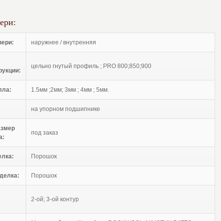
ери:
вери:
наружнее / внутренняя
цельно гнутый профиль ; PRO 800;850;900
рукции:
лла:
1.5мм ;2мм; 3мм ; 4мм ; 5мм.
на упорном подшипнике
азмер
под заказ
а:
елка:
Порошок
делка:
Порошок
2-ой; 3-ой контур