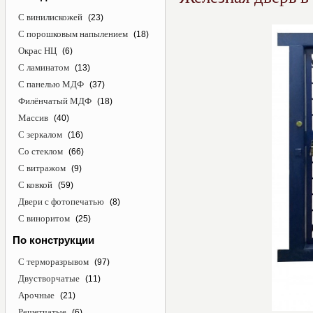
С винилискожей
(23)
С порошковым напылением
(18)
Окрас НЦ
(6)
С ламинатом
(13)
С панелью МДФ
(37)
Филёнчатый МДФ
(18)
Массив
(40)
С зеркалом
(16)
Со стеклом
(66)
С витражом
(9)
С ковкой
(59)
Двери с фотопечатью
(8)
С виноритом
(25)
По конструкции
С терморазрывом
(97)
Двустворчатые
(11)
Арочные
(21)
Решетчатые
(6)