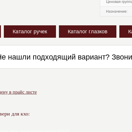
ценовая групп
назначение:
Каталог ручек
Каталог глазков
К
Не нашли подходящий вариант? Звон
ену в прайс листе
вери для кхо: