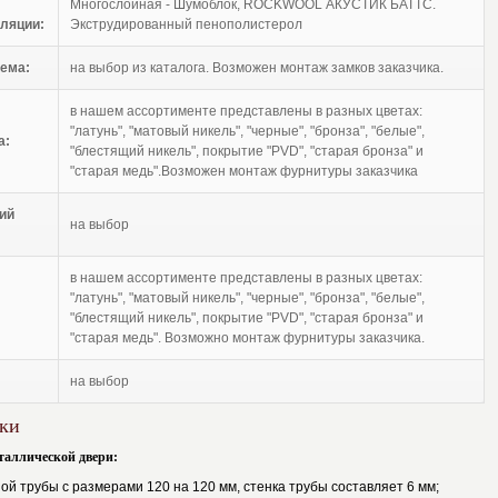
Многослойная - Шумоблок, ROCKWOOL АКУСТИК БАТТС.
ляции:
Экструдированный пенополистерол
ема:
на выбор из каталога. Возможен монтаж замков заказчика.
в нашем ассортименте представлены в разных цветах:
"латунь", "матовый никель", "черные", "бронза", "белые",
а:
"блестящий никель", покрытие "PVD", "старая бронза" и
"старая медь".Возможен монтаж фурнитуры заказчика
ий
на выбор
в нашем ассортименте представлены в разных цветах:
"латунь", "матовый никель", "черные", "бронза", "белые",
"блестящий никель", покрытие "PVD", "старая бронза" и
"старая медь". Возможно монтаж фурнитуры заказчика.
на выбор
ки
таллической двери:
ой трубы с размерами 120 на 120 мм, стенка трубы составляет 6 мм;