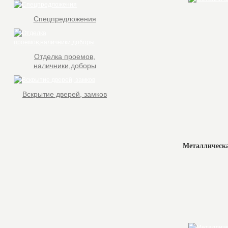
Спецпредложения
Отделка проемов,
наличники,доборы
Вскрытие дверей, замков
Металлическа