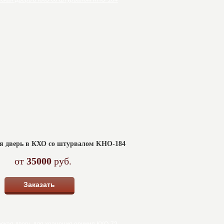
я дверь в КХО со штурвалом KHO-184
от
35000
руб.
Заказать