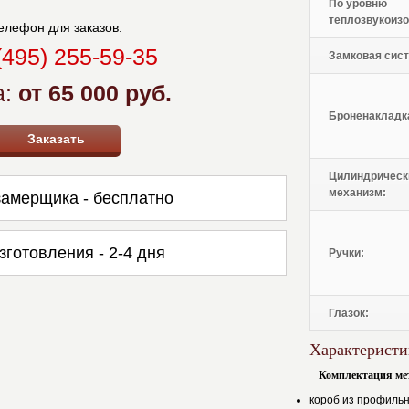
По уровню
теплозвукоизо
елефон для заказов:
(495) 255-59-35
Замковая сист
а:
от 65 000 руб.
Броненакладк
Заказать
Цилиндрическ
механизм:
амерщика - бесплатно
зготовления - 2-4 дня
Ручки:
Глазок:
Характеристи
Комплектация ме
короб из профильн