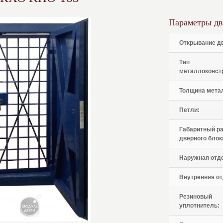
Параметры дв
Открывание д
Тип
металлоконст
Толщина мета
Петли:
Габаритный р
дверного блок
Наружная отд
Внутренняя от
Резиновый
уплотнитель: