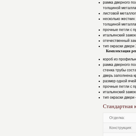
рамка дверного по
толщиной металла
листовой металлоп
несколько жестких
толщиной металла
прочные петли с 
итальянский замок
отечественный зам
тип окраски двери 
Комплектация ре
короб из профильн
рамка дверного по
стенка трубы сост
дверь заполнена к
размер одной ячей
прочные петли с 
итальянский замок
тип окраски двери 
Стандартная 
отделка:
конструкция: