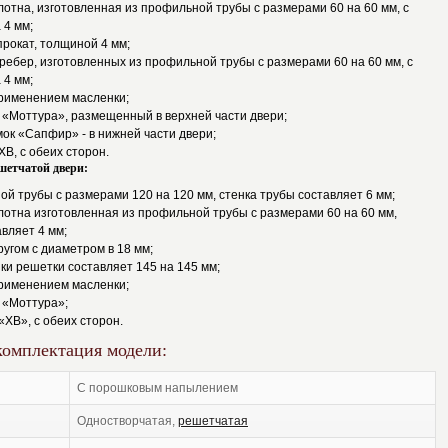
лотна, изготовленная из профильной трубы с размерами 60 на 60 мм, с
 4 мм;
рокат, толщиной 4 мм;
 ребер, изготовленных из профильной трубы с размерами 60 на 60 мм, с
 4 мм;
применением масленки;
 «Моттура», размещенный в верхней части двери;
ок «Сапфир» - в нижней части двери;
XB, с обеих сторон.
шетчатой двери:
ой трубы с размерами 120 на 120 мм, стенка трубы составляет 6 мм;
лотна изготовленная из профильной трубы с размерами 60 на 60 мм,
авляет 4 мм;
ругом с диаметром в 18 мм;
ки решетки составляет 145 на 145 мм;
применением масленки;
 «Моттура»;
«XB», с обеих сторон.
комплектация модели:
с порошковым напылением
одностворчатая,
решетчатая