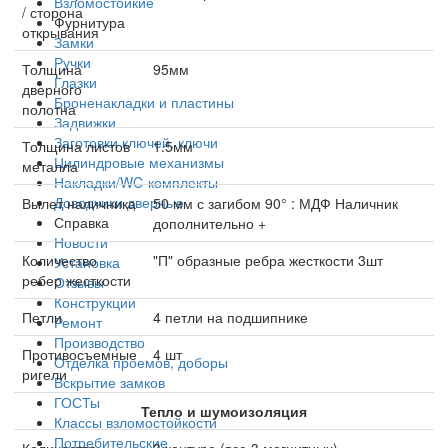
Взломостойкие
/ сторона
Фурнитура
открывания
Замки
Ручки
Толщина
95мм
Глазки
дверного
Броненакладки и пластины
полотна
Задвижки
Заготовки ключей, ключи
Толщина листов
1.5мм
Цилиндровые механизмы
металла
Накладки/WC-комплекты
Доводчики дверные
Вылет наличника
50 мм с загибом 90° : МДФ Наличник
Справка
дополнительно +
Новости
Количество
"П" образные ребра жесткости 3шт
Установка
ребер жесткости
Отзывы
Конструкции
Петли
4 петли на подшипнике
Ремонт
Производство
Противосъемные
4 шт
Отделка проемов, доборы
ригели
Вскрытие замков
ГОСТы
Тепло и шумоизоляция
Классы взломостойкости
Потребительские
Количество
3 контура (все 3 магнитных)