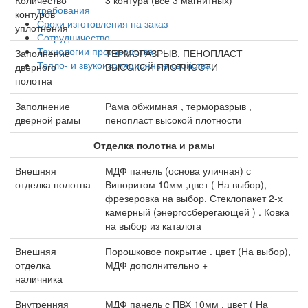
требования
контуров
Сроки изготовления на заказ
уплотнения
Сотрудничество
Технологии производства
Заполнение
ТЕРМОРАЗРЫВ, ПЕНОПЛАСТ
Тепло- и звукоизоляционные свойства
дверного
ВЫСОКОЙ ПЛОТНОСТИ
полотна
Заполнение
Рама обжимная , терморазрыв ,
дверной рамы
пенопласт высокой плотности
Отделка полотна и рамы
Внешняя
МДФ панель (основа уличная) с
отделка полотна
Виноритом 10мм ,цвет ( На выбор),
фрезеровка на выбор. Стеклопакет 2-х
камерный (энергосберегающей ) . Ковка
на выбор из каталога
Внешняя
Порошковое покрытие . цвет (На выбор),
отделка
МДФ дополнительно +
наличника
Внутренняя
МДФ панель с ПВХ 10мм , цвет ( На