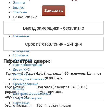
Эконом
Бизнес
Заказать
Элитные
По назначению
Квартирные
Уличные
Выезд замерщика - бесплатно
Для загородного дома
Парадные
Для дачи
Срок изготовления - 2-4 дня
Тамбурные
В подъезд
Офисные
Параметры двери:
Технические
Противопожарные
Двери КХО
Термо — 6: Мдф+Мдф (под заказ) -30 градусов. Цена: от
Двери КХН
70 000 руб.
Двери для котельных
Бронированные
Габаритные
Под заказ ( стандарт 1300/2100)
В кассу
размеры
двухстворчатая .
Для трансформаторных
дверного блока
С шумоизоляцией
Наружные
Угол открывания
180° / правая и левая