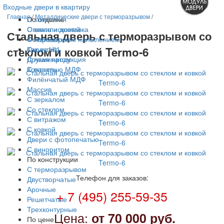
Входные двери в квартиру
Главная
/
Металлические двери с терморазрывом
/
По отделке
О компании
С винилискожей
Оплата и доставка
Стальная дверь с терморазрывом со
С порошковым напылением
Фотогалерея
стеклом и ковкой Termo-6
Окрас НЦ
Как купить
С ламинатом
Другая продукция
С панелью МДФ
Контакты
Филёнчатый МДФ
Массив
С зеркалом
Со стеклом
С витражом
С ковкой
Двери с фотопечатью
С виноритом
По конструкции
С терморазрывом
Телефон для заказов:
Двустворчатые
Арочные
+ 7 (495) 255-59-35
Решетчатые
Трехконтурные
Цена:
от 70 000 руб.
По цене