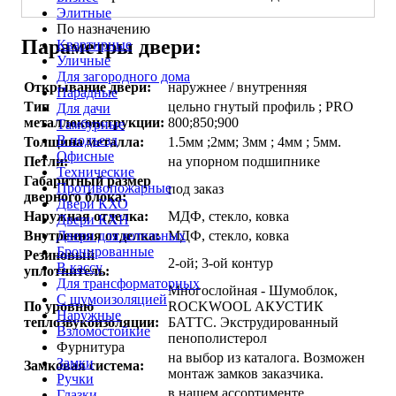
Элитные
По назначению
Параметры двери:
Квартирные
Уличные
Для загородного дома
Открывание двери:
наружнее / внутренняя
Парадные
Тип
цельно гнутый профиль ; PRO
Для дачи
металлоконструкции:
800;850;900
Тамбурные
В подъезд
Толщина металла:
1.5мм ;2мм; 3мм ; 4мм ; 5мм.
Офисные
Петли:
на упорном подшипнике
Технические
Габаритный размер
Противопожарные
под заказ
дверного блока:
Двери КХО
Наружная отделка:
МДФ, стекло, ковка
Двери КХН
Двери для котельных
Внутренняя отделка:
МДФ, стекло, ковка
Бронированные
Резиновый
2-ой; 3-ой контур
В кассу
уплотнитель:
Для трансформаторных
Многослойная - Шумоблок,
С шумоизоляцией
По уровню
ROCKWOOL АКУСТИК
Наружные
теплозвукоизоляции:
БАТТС. Экструдированный
Взломостойкие
пенополистерол
Фурнитура
на выбор из каталога. Возможен
Замки
Замковая система:
монтаж замков заказчика.
Ручки
в нашем ассортименте
Глазки