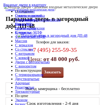
Входные двери в квартиру
Главная
/
Парадные металлические двери
/
По отделке
О компании
С винилискожей
Оплата и доставка
Парадная дверь в загородный
С порошковым напылением
Фотогалерея
Окрас НЦ
Как купить
дом ДП-48
С ламинатом
Другая продукция
С панелью МДФ
Контакты
Филёнчатый МДФ
Массив
Телефон для заказов:
С зеркалом
+ 7 (495) 255-59-35
Со стеклом
С витражом
С ковкой
Цена:
от 48 000 руб.
Двери с фотопечатью
С виноритом
По конструкции
Заказать
С терморазрывом
Двустворчатые
Арочные
Решетчатые
Выезд замерщика - бесплатно
Трехконтурные
По цене
Эконом
Срок изготовления - 2-4 дня
Бизнес