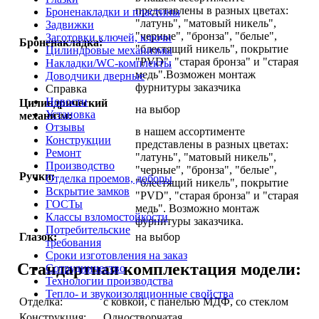
представлены в разных цветах:
Броненакладки и пластины
"латунь", "матовый никель",
Задвижки
"черные", "бронза", "белые",
Заготовки ключей, ключи
Броненакладка:
"блестящий никель", покрытие
Цилиндровые механизмы
"PVD", "старая бронза" и "старая
Накладки/WC-комплекты
медь".Возможен монтаж
Доводчики дверные
фурнитуры заказчика
Справка
Новости
Цилиндрический
на выбор
Установка
механизм:
Отзывы
в нашем ассортименте
Конструкции
представлены в разных цветах:
Ремонт
"латунь", "матовый никель",
Производство
"черные", "бронза", "белые",
Ручки:
Отделка проемов, доборы
"блестящий никель", покрытие
Вскрытие замков
"PVD", "старая бронза" и "старая
ГОСТы
медь". Возможно монтаж
Классы взломостойкости
фурнитуры заказчика.
Потребительские
Глазок:
на выбор
требования
Сроки изготовления на заказ
Стандартная комплектация модели:
Сотрудничество
Технологии производства
Тепло- и звукоизоляционные свойства
Отделка:
с ковкой, с панелью МДФ, со стеклом
Конструкция:
Одностворчатая