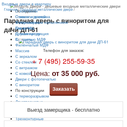
Входные двери в квартиру
Главная
/
Парадные металлические двери
/
По отделке
О компании
С винилискожей
Оплата и доставка
Парадная дверь с виноритом для
С порошковым напылением
Фотогалерея
дачи ДП-61
Окрас НЦ
Как купить
С ламинатом
Другая продукция
С панелью МДФ
Контакты
Филёнчатый МДФ
Телефон для заказов:
Массив
С зеркалом
+ 7 (495) 255-59-35
Со стеклом
С витражом
Цена:
от 35 000 руб.
С ковкой
Двери с фотопечатью
С виноритом
Заказать
По конструкции
С терморазрывом
Двустворчатые
Арочные
Выезд замерщика - бесплатно
Решетчатые
Трехконтурные
По цене