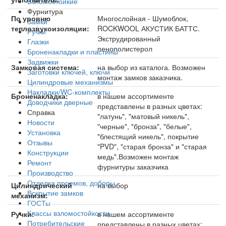
Взломостойкие
Фурнитура
По уровню
Многослойная - Шумоблок,
Замки
теплозвукоизоляции:
ROCKWOOL АКУСТИК БАТТС.
Ручки
Экструдированный
Глазки
пенополистерол
Броненакладки и пластины
Задвижки
Замковая система:
на выбор из каталога. Возможен
Заготовки ключей, ключи
монтаж замков заказчика.
Цилиндровые механизмы
Накладки/WC-комплекты
Броненакладка:
в нашем ассортименте
Доводчики дверные
представлены в разных цветах:
Справка
"латунь", "матовый никель",
Новости
"черные", "бронза", "белые",
Установка
"блестящий никель", покрытие
Отзывы
"PVD", "старая бронза" и "старая
Конструкции
медь".Возможен монтаж
Ремонт
фурнитуры заказчика
Производство
Отделка проемов, доборы
Цилиндрический
на выбор
Вскрытие замков
механизм:
ГОСТы
Классы взломостойкости
Ручки:
в нашем ассортименте
Потребительские
представлены в разных цветах: