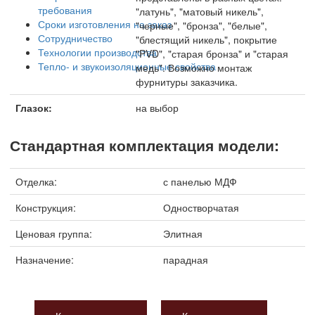
требования
"латунь", "матовый никель",
Сроки изготовления на заказ
"черные", "бронза", "белые",
Сотрудничество
"блестящий никель", покрытие
Технологии производства
"PVD", "старая бронза" и "старая
Тепло- и звукоизоляционные свойства
медь". Возможно монтаж
фурнитуры заказчика.
Глазок:
на выбор
Стандартная комплектация модели:
Отделка:
с панелью МДФ
Конструкция:
Одностворчатая
Ценовая группа:
Элитная
Назначение:
парадная