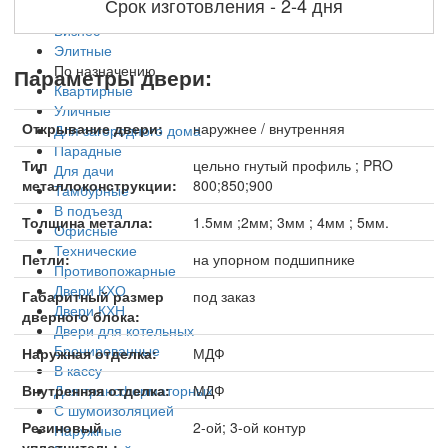
Срок изготовления - 2-4 дня
Эконом
Бизнес
Элитные
По назначению
Параметры двери:
Квартирные
Уличные
Открывание двери:
наружнее / внутренняя
Для загородного дома
Парадные
Тип
цельно гнутый профиль ; PRO
Для дачи
металлоконструкции:
800;850;900
Тамбурные
В подъезд
Толщина металла:
1.5мм ;2мм; 3мм ; 4мм ; 5мм.
Офисные
Технические
Петли:
на упорном подшипнике
Противопожарные
Двери КХО
Габаритный размер
под заказ
Двери КХН
дверного блока:
Двери для котельных
Бронированные
Наружная отделка:
МДФ
В кассу
Для трансформаторных
Внутренняя отделка:
МДФ
С шумоизоляцией
Резиновый
2-ой; 3-ой контур
Наружные
уплотнитель: