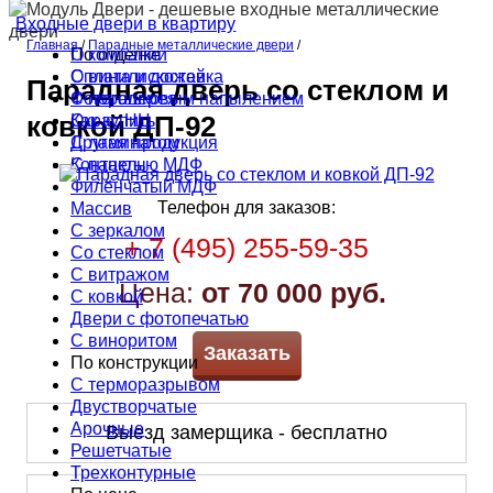
Входные двери в квартиру
Главная
/
Парадные металлические двери
/
По отделке
О компании
С винилискожей
Оплата и доставка
Парадная дверь со стеклом и
С порошковым напылением
Фотогалерея
Окрас НЦ
Как купить
ковкой ДП-92
С ламинатом
Другая продукция
С панелью МДФ
Контакты
Филёнчатый МДФ
Телефон для заказов:
Массив
С зеркалом
+ 7 (495) 255-59-35
Со стеклом
С витражом
Цена:
от 70 000 руб.
С ковкой
Двери с фотопечатью
С виноритом
Заказать
По конструкции
С терморазрывом
Двустворчатые
Арочные
Выезд замерщика - бесплатно
Решетчатые
Трехконтурные