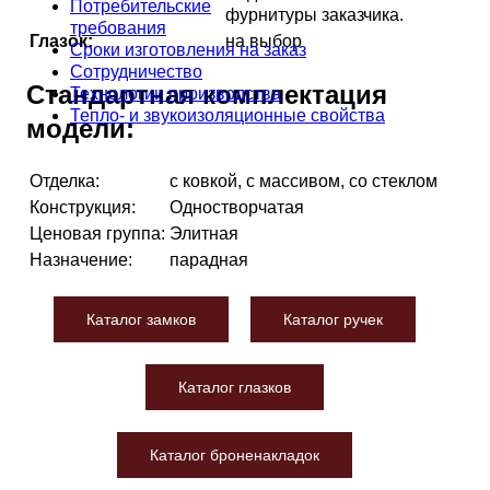
Потребительские
фурнитуры заказчика.
требования
Глазок:
на выбор
Сроки изготовления на заказ
Сотрудничество
Стандартная комплектация
Технологии производства
Тепло- и звукоизоляционные свойства
модели:
Отделка:
с ковкой, с массивом, со стеклом
Конструкция:
Одностворчатая
Ценовая группа:
Элитная
Назначение:
парадная
Каталог замков
Каталог ручек
Каталог глазков
Каталог броненакладок