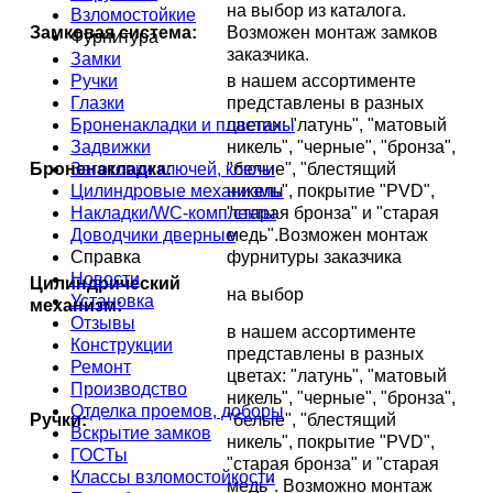
на выбор из каталога.
Взломостойкие
Замковая система:
Возможен монтаж замков
Фурнитура
заказчика.
Замки
Ручки
в нашем ассортименте
Глазки
представлены в разных
Броненакладки и пластины
цветах: "латунь", "матовый
Задвижки
никель", "черные", "бронза",
Заготовки ключей, ключи
Броненакладка:
"белые", "блестящий
Цилиндровые механизмы
никель", покрытие "PVD",
Накладки/WC-комплекты
"старая бронза" и "старая
Доводчики дверные
медь".Возможен монтаж
Справка
фурнитуры заказчика
Новости
Цилиндрический
на выбор
Установка
механизм:
Отзывы
в нашем ассортименте
Конструкции
представлены в разных
Ремонт
цветах: "латунь", "матовый
Производство
никель", "черные", "бронза",
Отделка проемов, доборы
Ручки:
"белые", "блестящий
Вскрытие замков
никель", покрытие "PVD",
ГОСТы
"старая бронза" и "старая
Классы взломостойкости
медь". Возможно монтаж