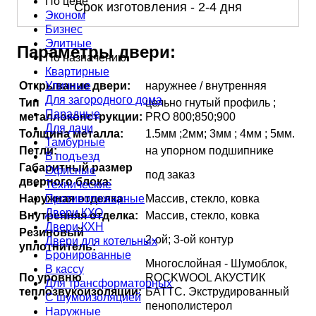
По цене
Срок изготовления - 2-4 дня
Эконом
Бизнес
Элитные
Параметры двери:
По назначению
Квартирные
Уличные
Открывание двери:
наружнее / внутренняя
Для загородного дома
Тип
цельно гнутый профиль ;
Парадные
металлоконструкции:
PRO 800;850;900
Для дачи
Толщина металла:
1.5мм ;2мм; 3мм ; 4мм ; 5мм.
Тамбурные
Петли:
на упорном подшипнике
В подъезд
Габаритный размер
Офисные
под заказ
дверного блока:
Технические
Противопожарные
Наружная отделка:
Массив, стекло, ковка
Двери КХО
Внутренняя отделка:
Массив, стекло, ковка
Двери КХН
Резиновый
2-ой; 3-ой контур
Двери для котельных
уплотнитель:
Бронированные
Многослойная - Шумоблок,
В кассу
По уровню
ROCKWOOL АКУСТИК
Для трансформаторных
теплозвукоизоляции:
БАТТС. Экструдированный
С шумоизоляцией
пенополистерол
Наружные