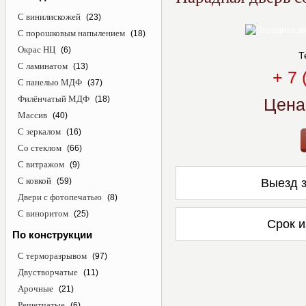
С винилискожей
(23)
С порошковым напылением
(18)
Окрас НЦ
(6)
Т
С ламинатом
(13)
+ 7 
С панелью МДФ
(37)
Филёнчатый МДФ
(18)
Цена
Массив
(40)
С зеркалом
(16)
Со стеклом
(66)
С витражом
(9)
С ковкой
(59)
Выезд з
Двери с фотопечатью
(8)
С виноритом
(25)
Срок и
По конструкции
С терморазрывом
(97)
Двустворчатые
(11)
Арочные
(21)
Решетчатые
(6)