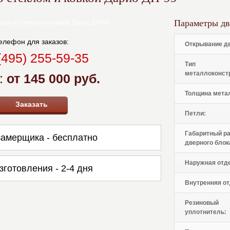
Параметры дв
елефон для заказов:
Открывание д
(495) 255-59-35
Тип
металлоконст
:
от 145 000 руб.
Толщина мета
Заказать
Петли:
Габаритный р
амерщика - бесплатно
дверного блок
Наружная отд
зготовления - 2-4 дня
Внутренняя от
Резиновый
уплотнитель: