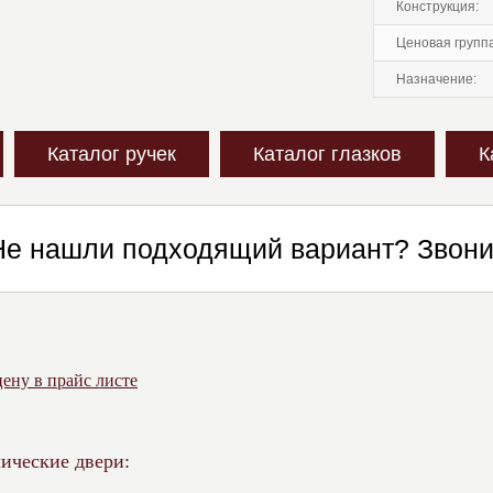
конструкция:
ценовая групп
назначение:
Каталог ручек
Каталог глазков
К
Не нашли подходящий вариант? Звон
ену в прайс листе
ические двери: