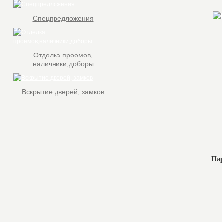
Спецпредложения
Отделка проемов,
наличники,доборы
Вскрытие дверей, замков
Па