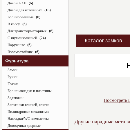
Двери КХН
(6)
Двери для котельных
(18)
Бронированные
(6)
В кассу
(6)
Для трансформаторных
(6)
С шумоизоляцией
(24)
Каталог замков
Наружные
(6)
Взломостойкие
(6)
Фурнитура
Замки
Ручки
Глазки
Броненакладки и пластины
Задвижки
Посмотреть ц
Заготовки ключей, ключи
Цилиндровые механизмы
Накладки/WC-комплекты
Другие парадные металл
Доводчики дверные