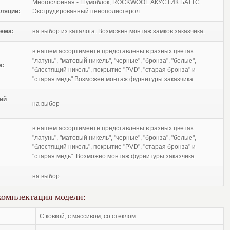
Многослойная - Шумоблок, ROCKWOOL АКУСТИК БАТТС.
ляции:
Экструдированный пенополистерол
ема:
на выбор из каталога. Возможен монтаж замков заказчика.
в нашем ассортименте представлены в разных цветах:
"латунь", "матовый никель", "черные", "бронза", "белые",
а:
"блестящий никель", покрытие "PVD", "старая бронза" и
"старая медь".Возможен монтаж фурнитуры заказчика
ий
на выбор
в нашем ассортименте представлены в разных цветах:
"латунь", "матовый никель", "черные", "бронза", "белые",
"блестящий никель", покрытие "PVD", "старая бронза" и
"старая медь". Возможно монтаж фурнитуры заказчика.
на выбор
комплектация модели:
с ковкой, с массивом, со стеклом