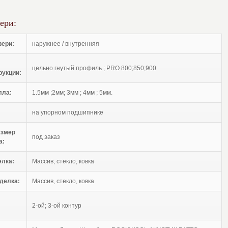
ери:
вери:
наружнее / внутренняя
цельно гнутый профиль ; PRO 800;850;900
рукции:
лла:
1.5мм ;2мм; 3мм ; 4мм ; 5мм.
на упорном подшипнике
азмер
под заказ
а:
елка:
Массив, стекло, ковка
делка:
Массив, стекло, ковка
2-ой; 3-ой контур