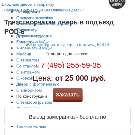
Входные двери в квартиру
Главная
/
Подъездные металлические двери
/
По отделке
О компании
С винилискожей
Оплата и доставка
Трехстворчатая дверь в подъезд
С порошковым напылением
Фотогалерея
POD-6
Окрас НЦ
Как купить
С ламинатом
Другая продукция
С панелью МДФ
Контакты
Филёнчатый МДФ
Телефон для заказов:
Массив
С зеркалом
+ 7 (495) 255-59-35
Со стеклом
С витражом
Цена:
от 25 000 руб.
С ковкой
Двери с фотопечатью
С виноритом
Заказать
По конструкции
С терморазрывом
Двустворчатые
Арочные
Выезд замерщика - бесплатно
Решетчатые
Трехконтурные
По цене