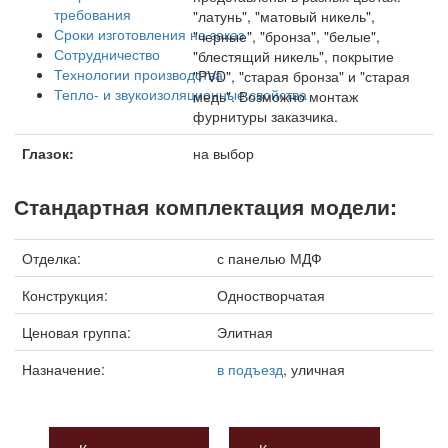
требования
"латунь", "матовый никель",
Сроки изготовления на заказ
"черные", "бронза", "белые",
Сотрудничество
"блестящий никель", покрытие
Технологии производства
"PVD", "старая бронза" и "старая
Тепло- и звукоизоляционные свойства
медь". Возможно монтаж
фурнитуры заказчика.
Глазок:
на выбор
Стандартная комплектация модели:
Отделка:
с панелью МДФ
Конструкция:
Одностворчатая
Ценовая группа:
Элитная
Назначение:
в подъезд
, уличная