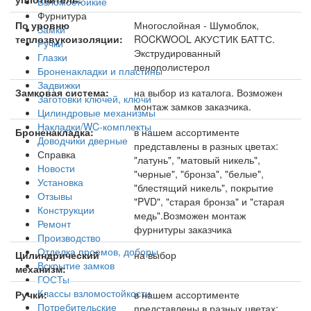
Взломостойкие
Фурнитура
По уровню
Многослойная - Шумоблок,
Замки
теплозвукоизоляции:
ROCKWOOL АКУСТИК БАТТС.
Ручки
Экструдированный
Глазки
пенополистерол
Броненакладки и пластины
Задвижки
Замковая система:
на выбор из каталога. Возможен
Заготовки ключей, ключи
монтаж замков заказчика.
Цилиндровые механизмы
Накладки/WC-комплекты
Броненакладка:
в нашем ассортименте
Доводчики дверные
представлены в разных цветах:
Справка
"латунь", "матовый никель",
Новости
"черные", "бронза", "белые",
Установка
"блестящий никель", покрытие
Отзывы
"PVD", "старая бронза" и "старая
Конструкции
медь".Возможен монтаж
Ремонт
фурнитуры заказчика
Производство
Отделка проемов, доборы
Цилиндрический
на выбор
Вскрытие замков
механизм:
ГОСТы
Классы взломостойкости
Ручки:
в нашем ассортименте
Потребительские
представлены в разных цветах: