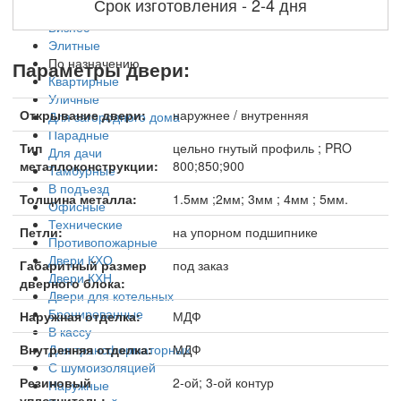
Срок изготовления - 2-4 дня
Эконом
Бизнес
Элитные
По назначению
Параметры двери:
Квартирные
Уличные
Открывание двери:
наружнее / внутренняя
Для загородного дома
Парадные
Тип
цельно гнутый профиль ; PRO
Для дачи
металлоконструкции:
800;850;900
Тамбурные
В подъезд
Толщина металла:
1.5мм ;2мм; 3мм ; 4мм ; 5мм.
Офисные
Технические
Петли:
на упорном подшипнике
Противопожарные
Двери КХО
Габаритный размер
под заказ
Двери КХН
дверного блока:
Двери для котельных
Бронированные
Наружная отделка:
МДФ
В кассу
Для трансформаторных
Внутренняя отделка:
МДФ
С шумоизоляцией
Резиновый
2-ой; 3-ой контур
Наружные
уплотнитель: