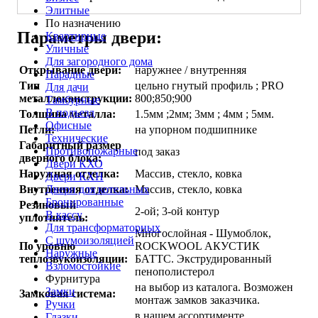
Элитные
По назначению
Параметры двери:
Квартирные
Уличные
Для загородного дома
Открывание двери:
наружнее / внутренняя
Парадные
Тип
цельно гнутый профиль ; PRO
Для дачи
металлоконструкции:
800;850;900
Тамбурные
В подъезд
Толщина металла:
1.5мм ;2мм; 3мм ; 4мм ; 5мм.
Офисные
Петли:
на упорном подшипнике
Технические
Габаритный размер
Противопожарные
под заказ
дверного блока:
Двери КХО
Наружная отделка:
Массив, стекло, ковка
Двери КХН
Двери для котельных
Внутренняя отделка:
Массив, стекло, ковка
Бронированные
Резиновый
2-ой; 3-ой контур
В кассу
уплотнитель:
Для трансформаторных
Многослойная - Шумоблок,
С шумоизоляцией
По уровню
ROCKWOOL АКУСТИК
Наружные
теплозвукоизоляции:
БАТТС. Экструдированный
Взломостойкие
пенополистерол
Фурнитура
на выбор из каталога. Возможен
Замки
Замковая система:
монтаж замков заказчика.
Ручки
в нашем ассортименте
Глазки