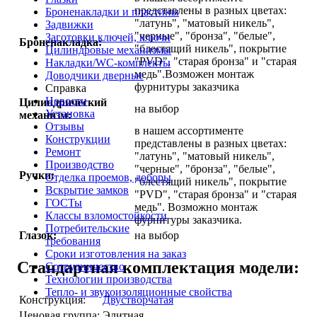
представлены в разных цветах:
Броненакладки и пластины
"латунь", "матовый никель",
Задвижки
"черные", "бронза", "белые",
Заготовки ключей, ключи
Броненакладка:
"блестящий никель", покрытие
Цилиндровые механизмы
"PVD", "старая бронза" и "старая
Накладки/WC-комплекты
медь".Возможен монтаж
Доводчики дверные
фурнитуры заказчика
Справка
Новости
Цилиндрический
на выбор
Установка
механизм:
Отзывы
в нашем ассортименте
Конструкции
представлены в разных цветах:
Ремонт
"латунь", "матовый никель",
Производство
"черные", "бронза", "белые",
Ручки:
Отделка проемов, доборы
"блестящий никель", покрытие
Вскрытие замков
"PVD", "старая бронза" и "старая
ГОСТы
медь". Возможно монтаж
Классы взломостойкости
фурнитуры заказчика.
Потребительские
Глазок:
на выбор
требования
Сроки изготовления на заказ
Стандартная комплектация модели:
Сотрудничество
Технологии производства
Тепло- и звукоизоляционные свойства
Конструкция:
Двустворчатая
Ценовая группа:
Элитная