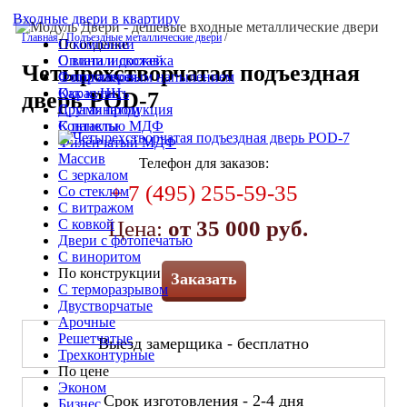
Входные двери в квартиру
Главная
/
Подъездные металлические двери
/
По отделке
О компании
С винилискожей
Оплата и доставка
Четырехстворчатая подъездная
С порошковым напылением
Фотогалерея
Окрас НЦ
Как купить
дверь POD-7
С ламинатом
Другая продукция
С панелью МДФ
Контакты
Филёнчатый МДФ
Массив
Телефон для заказов:
С зеркалом
+ 7 (495) 255-59-35
Со стеклом
С витражом
С ковкой
Цена:
от 35 000 руб.
Двери с фотопечатью
С виноритом
По конструкции
Заказать
С терморазрывом
Двустворчатые
Арочные
Решетчатые
Выезд замерщика - бесплатно
Трехконтурные
По цене
Эконом
Срок изготовления - 2-4 дня
Бизнес