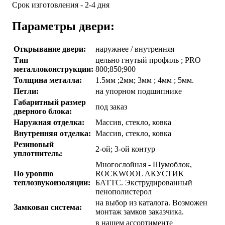
Срок изготовления - 2-4 дня
Параметры двери:
Открывание двери:
наружнее / внутренняя
Тип
цельно гнутый профиль ; PRO
металлоконструкции:
800;850;900
Толщина металла:
1.5мм ;2мм; 3мм ; 4мм ; 5мм.
Петли:
на упорном подшипнике
Габаритный размер
под заказ
дверного блока:
Наружная отделка:
Массив, стекло, ковка
Внутренняя отделка:
Массив, стекло, ковка
Резиновый
2-ой; 3-ой контур
уплотнитель:
Многослойная - Шумоблок,
По уровню
ROCKWOOL АКУСТИК
теплозвукоизоляции:
БАТТС. Экструдированный
пенополистерол
на выбор из каталога. Возможен
Замковая система:
монтаж замков заказчика.
в нашем ассортименте