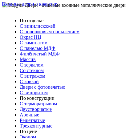
Входные двери в квартиру
По отделке
С винилискожей
С порошковым напылением
Окрас НЦ
С ламинатом
С панелью МДФ
Филёнчатый МДФ
Массив
С зеркалом
Со стеклом
С витражом
С ковкой
Двери с фотопечатью
С виноритом
По конструкции
С терморазрывом
Двустворчатые
Арочные
Решетчатые
Трехконтурные
По цене
Эконом