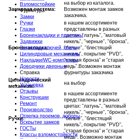
на выбор из каталога.
Взломостойкие
Замковая система:
Возможен монтаж замков
Фурнитура
заказчика.
Замки
Ручки
в нашем ассортименте
Глазки
представлены в разных
Броненакладки и пластины
цветах: "латунь", "матовый
Задвижки
никель", "черные", "бронза",
Заготовки ключей, ключи
Броненакладка:
"белые", "блестящий
Цилиндровые механизмы
никель", покрытие "PVD",
Накладки/WC-комплекты
"старая бронза" и "старая
Доводчики дверные
медь".Возможен монтаж
Справка
фурнитуры заказчика
Новости
Цилиндрический
на выбор
Установка
механизм:
Отзывы
в нашем ассортименте
Конструкции
представлены в разных
Ремонт
цветах: "латунь", "матовый
Производство
никель", "черные", "бронза",
Отделка проемов, доборы
Ручки:
"белые", "блестящий
Вскрытие замков
никель", покрытие "PVD",
ГОСТы
"старая бронза" и "старая
Классы взломостойкости
медь". Возможно монтаж