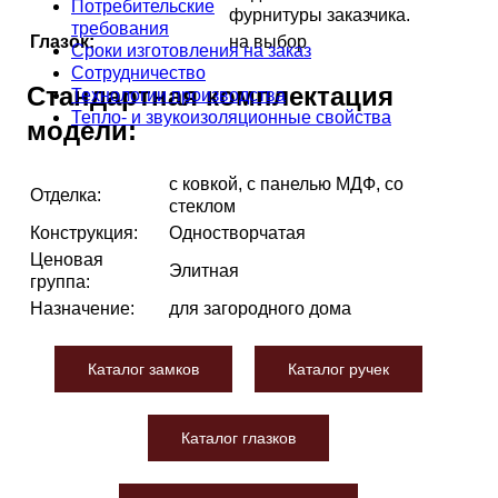
Потребительские
фурнитуры заказчика.
требования
Глазок:
на выбор
Сроки изготовления на заказ
Сотрудничество
Стандартная комплектация
Технологии производства
Тепло- и звукоизоляционные свойства
модели:
с ковкой, с панелью МДФ, со
Отделка:
стеклом
Конструкция:
Одностворчатая
Ценовая
Элитная
группа:
Назначение:
для загородного дома
Каталог замков
Каталог ручек
Каталог глазков