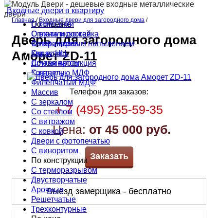
Входные двери в квартиру
Главная
/
Входные двери для загородного дома
/
По отделке
О компании
С винилискожей
Оплата и доставка
Дверь для загородного дома
С порошковым напылением
Фотогалерея
Окрас НЦ
Как купить
Аморет ZD-11
С ламинатом
Другая продукция
С панелью МДФ
Контакты
Филёнчатый МДФ
Телефон для заказов:
Массив
С зеркалом
+ 7 (495) 255-59-35
Со стеклом
С витражом
Цена:
от 45 000 руб.
С ковкой
Двери с фотопечатью
С виноритом
Заказать
По конструкции
С терморазрывом
Двустворчатые
Арочные
Выезд замерщика - бесплатно
Решетчатые
Трехконтурные