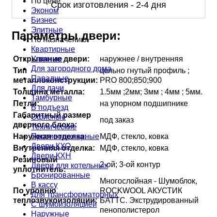
По цене
Срок изготовления - 2-4 дня
Эконом
Бизнес
Элитные
Параметры двери:
По назначению
Квартирные
Уличные
Открывание двери:
наружнее / внутренняя
Для загородного дома
Тип
цельно гнутый профиль ;
Парадные
металлоконструкции:
PRO 800;850;900
Для дачи
Толщина металла:
1.5мм ;2мм; 3мм ; 4мм ; 5мм.
Тамбурные
Петли:
на упорном подшипнике
В подъезд
Габаритный размер
Офисные
под заказ
дверного блока:
Технические
Противопожарные
Наружная отделка:
МДФ, стекло, ковка
Двери КХО
Внутренняя отделка:
МДФ, стекло, ковка
Двери КХН
Резиновый
2-ой; 3-ой контур
Двери для котельных
уплотнитель:
Бронированные
Многослойная - Шумоблок,
В кассу
По уровню
ROCKWOOL АКУСТИК
Для трансформаторных
теплозвукоизоляции:
БАТТС. Экструдированный
С шумоизоляцией
пенополистерол
Наружные