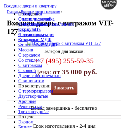
Входные двери в квартиру
Главная
/
Входные двери с витражом
/
По отделке
О компании
С винилискожей
Оплата и доставка
Входная дверь с витражом VIT-
С порошковым напылением
Фотогалерея
Окрас НЦ
Как купить
127
С ламинатом
Другая продукция
С панелью МДФ
Контакты
Филёнчатый МДФ
Массив
Телефон для заказов:
С зеркалом
+ 7 (495) 255-59-35
Со стеклом
С витражом
С ковкой
Цена:
от 35 000 руб.
Двери с фотопечатью
С виноритом
По конструкции
Заказать
С терморазрывом
Двустворчатые
Арочные
Решетчатые
Выезд замерщика - бесплатно
Трехконтурные
По цене
Эконом
Срок изготовления - 2-4 дня
Бизнес