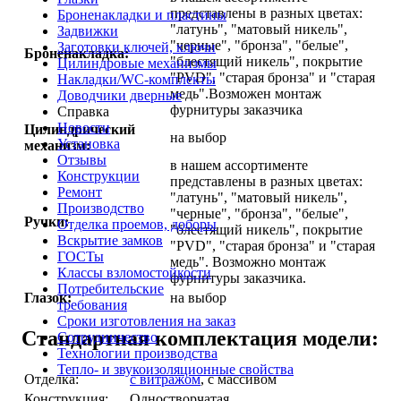
представлены в разных цветах:
Броненакладки и пластины
"латунь", "матовый никель",
Задвижки
"черные", "бронза", "белые",
Заготовки ключей, ключи
Броненакладка:
"блестящий никель", покрытие
Цилиндровые механизмы
"PVD", "старая бронза" и "старая
Накладки/WC-комплекты
медь".Возможен монтаж
Доводчики дверные
фурнитуры заказчика
Справка
Новости
Цилиндрический
на выбор
Установка
механизм:
Отзывы
в нашем ассортименте
Конструкции
представлены в разных цветах:
Ремонт
"латунь", "матовый никель",
Производство
"черные", "бронза", "белые",
Ручки:
Отделка проемов, доборы
"блестящий никель", покрытие
Вскрытие замков
"PVD", "старая бронза" и "старая
ГОСТы
медь". Возможно монтаж
Классы взломостойкости
фурнитуры заказчика.
Потребительские
Глазок:
на выбор
требования
Сроки изготовления на заказ
Стандартная комплектация модели:
Сотрудничество
Технологии производства
Тепло- и звукоизоляционные свойства
Отделка:
с витражом
, с массивом
Конструкция:
Одностворчатая