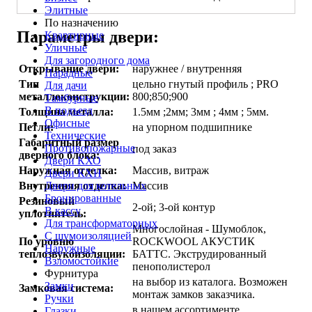
Элитные
По назначению
Параметры двери:
Квартирные
Уличные
Для загородного дома
Открывание двери:
наружнее / внутренняя
Парадные
Тип
цельно гнутый профиль ; PRO
Для дачи
металлоконструкции:
800;850;900
Тамбурные
В подъезд
Толщина металла:
1.5мм ;2мм; 3мм ; 4мм ; 5мм.
Офисные
Петли:
на упорном подшипнике
Технические
Габаритный размер
Противопожарные
под заказ
дверного блока:
Двери КХО
Наружная отделка:
Массив, витраж
Двери КХН
Двери для котельных
Внутренняя отделка:
Массив
Бронированные
Резиновый
2-ой; 3-ой контур
В кассу
уплотнитель:
Для трансформаторных
Многослойная - Шумоблок,
С шумоизоляцией
По уровню
ROCKWOOL АКУСТИК
Наружные
теплозвукоизоляции:
БАТТС. Экструдированный
Взломостойкие
пенополистерол
Фурнитура
на выбор из каталога. Возможен
Замки
Замковая система:
монтаж замков заказчика.
Ручки
в нашем ассортименте
Глазки