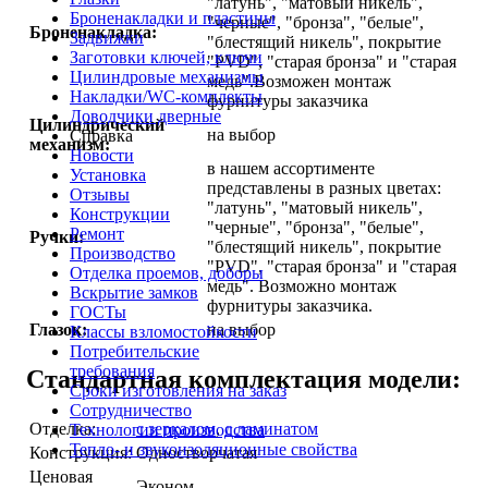
"латунь", "матовый никель",
Броненакладки и пластины
"черные", "бронза", "белые",
Броненакладка:
Задвижки
"блестящий никель", покрытие
Заготовки ключей, ключи
"PVD", "старая бронза" и "старая
Цилиндровые механизмы
медь".Возможен монтаж
Накладки/WC-комплекты
фурнитуры заказчика
Доводчики дверные
Цилиндрический
на выбор
Справка
механизм:
Новости
в нашем ассортименте
Установка
представлены в разных цветах:
Отзывы
"латунь", "матовый никель",
Конструкции
"черные", "бронза", "белые",
Ремонт
Ручки:
"блестящий никель", покрытие
Производство
"PVD", "старая бронза" и "старая
Отделка проемов, доборы
медь". Возможно монтаж
Вскрытие замков
фурнитуры заказчика.
ГОСТы
Глазок:
на выбор
Классы взломостойкости
Потребительские
требования
Стандартная комплектация модели:
Сроки изготовления на заказ
Сотрудничество
Отделка:
с зеркалом
,
с ламинатом
Технологии производства
Тепло- и звукоизоляционные свойства
Конструкция:
Одностворчатая
Ценовая
Эконом