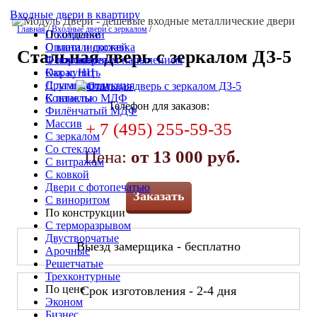
Входные двери в квартиру
Главная
/
Входные двери с зеркалом
/
По отделке
О компании
С винилискожей
Оплата и доставка
Стальная дверь с зеркалом ДЗ-5
С порошковым напылением
Фотогалерея
Окрас НЦ
Как купить
С ламинатом
Другая продукция
С панелью МДФ
Контакты
Телефон для заказов:
Филёнчатый МДФ
Массив
+ 7 (495) 255-59-35
С зеркалом
Со стеклом
Цена:
от 13 000 руб.
С витражом
С ковкой
Двери с фотопечатью
Заказать
С виноритом
По конструкции
С терморазрывом
Двустворчатые
Выезд замерщика - бесплатно
Арочные
Решетчатые
Трехконтурные
По цене
Срок изготовления - 2-4 дня
Эконом
Бизнес