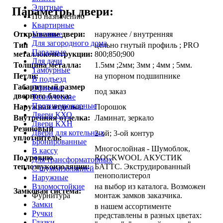
Элитные
Параметры двери:
По назначению
Квартирные
Уличные
Открывание двери:
наружнее / внутренняя
Для загородного дома
Тип
цельно гнутый профиль ; PRO
Парадные
металлоконструкции:
800;850;900
Для дачи
Толщина металла:
1.5мм ;2мм; 3мм ; 4мм ; 5мм.
Тамбурные
Петли:
на упорном подшипнике
В подъезд
Габаритный размер
Офисные
под заказ
дверного блока:
Технические
Противопожарные
Наружная отделка:
Порошок
Двери КХО
Внутренняя отделка:
Ламинат, зеркало
Двери КХН
Резиновый
Двери для котельных
2-ой; 3-ой контур
уплотнитель:
Бронированные
Многослойная - Шумоблок,
В кассу
По уровню
ROCKWOOL АКУСТИК
Для трансформаторных
теплозвукоизоляции:
БАТТС. Экструдированный
С шумоизоляцией
пенополистерол
Наружные
Взломостойкие
на выбор из каталога. Возможен
Замковая система:
Фурнитура
монтаж замков заказчика.
Замки
в нашем ассортименте
Ручки
представлены в разных цветах:
Глазки