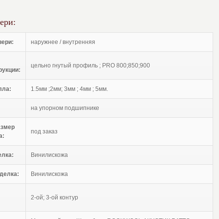
ери:
вери:
наружнее / внутренняя
цельно гнутый профиль ; PRO 800;850;900
рукции:
лла:
1.5мм ;2мм; 3мм ; 4мм ; 5мм.
на упорном подшипнике
азмер
под заказ
а:
елка:
Винилискожа
делка:
Винилискожа
2-ой; 3-ой контур