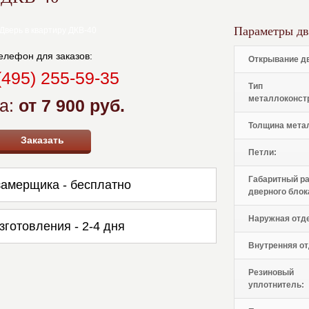
Параметры дв
елефон для заказов:
Открывание д
(495) 255-59-35
Тип
металлоконст
а:
от 7 900 руб.
Толщина мета
Заказать
Петли:
Габаритный р
амерщика - бесплатно
дверного блок
Наружная отд
зготовления - 2-4 дня
Внутренняя от
Резиновый
уплотнитель: