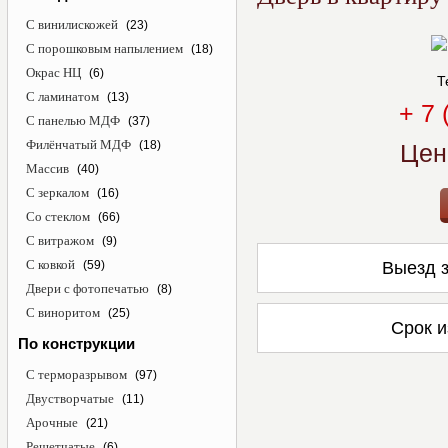
С винилискожей
(23)
С порошковым напылением
(18)
Окрас НЦ
(6)
Т
С ламинатом
(13)
+ 7 
С панелью МДФ
(37)
Филёнчатый МДФ
(18)
Цен
Массив
(40)
С зеркалом
(16)
Со стеклом
(66)
С витражом
(9)
С ковкой
(59)
Выезд з
Двери с фотопечатью
(8)
С виноритом
(25)
Срок и
По конструкции
С терморазрывом
(97)
Двустворчатые
(11)
Арочные
(21)
Решетчатые
(6)