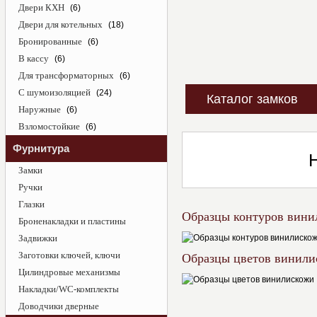
Двери КХН
(6)
Двери для котельных
(18)
Бронированные
(6)
В кассу
(6)
Для трансформаторных
(6)
С шумоизоляцией
(24)
Каталог замков
Наружные
(6)
Взломостойкие
(6)
Фурнитура
Замки
Ручки
Глазки
Образцы контуров вини
Броненакладки и пластины
Задвижки
Заготовки ключей, ключи
Образцы цветов винили
Цилиндровые механизмы
Накладки/WC-комплекты
Доводчики дверные