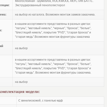
Многослойная - Шумоблок, ROCKWOOL АКУСТИК БАТТС.
ляции:
Экструдированный пенополистерол
ема:
на выбор из каталога. Возможен монтаж замков заказчика.
в нашем ассортименте представлены в разных цветах:
"латунь", "матовый никель", "черные", "бронза", "белые",
а:
"блестящий никель", покрытие "PVD", "старая бронза" и
"старая медь".Возможен монтаж фурнитуры заказчика
ий
на выбор
в нашем ассортименте представлены в разных цветах:
"латунь", "матовый никель", "черные", "бронза", "белые",
"блестящий никель", покрытие "PVD", "старая бронза" и
"старая медь". Возможно монтаж фурнитуры заказчика.
на выбор
комплектация модели:
с винилискожей, с панелью мдф