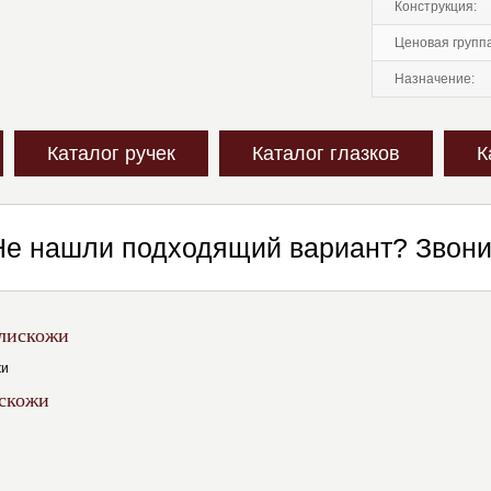
конструкция:
ценовая групп
назначение:
Каталог ручек
Каталог глазков
К
Не нашли подходящий вариант? Звон
лискожи
скожи