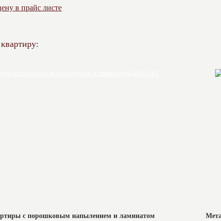
ену в прайс листе
 квартиру:
вартиры с порошковым напылением и ламинатом
Мета