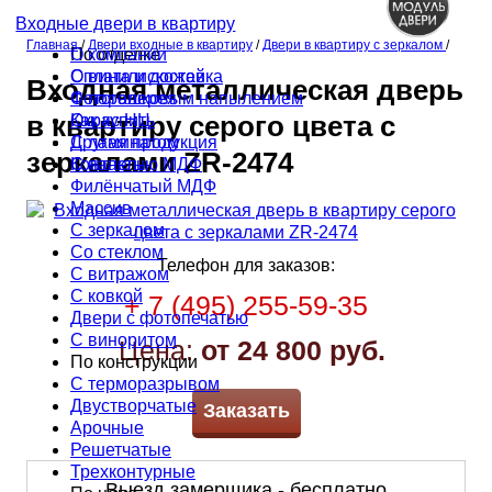
Входные двери в квартиру
Главная
/
Двери входные в квартиру
/
Двери в квартиру с зеркалом
/
По отделке
О компании
С винилискожей
Оплата и доставка
Входная металлическая дверь
С порошковым напылением
Фотогалерея
Окрас НЦ
Как купить
в квартиру серого цвета с
С ламинатом
Другая продукция
зеркалами ZR-2474
С панелью МДФ
Контакты
Филёнчатый МДФ
Массив
С зеркалом
Со стеклом
Телефон для заказов:
С витражом
С ковкой
+ 7 (495) 255-59-35
Двери с фотопечатью
С виноритом
Цена:
от 24 800 руб.
По конструкции
С терморазрывом
Двустворчатые
Заказать
Арочные
Решетчатые
Трехконтурные
Выезд замерщика - бесплатно