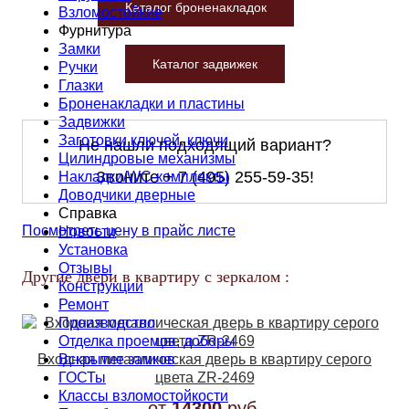
Каталог броненакладок
Взломостойкие
Фурнитура
Замки
Каталог задвижек
Ручки
Глазки
Броненакладки и пластины
Задвижки
Заготовки ключей, ключи
Не нашли подходящий вариант?
Цилиндровые механизмы
Звоните
+ 7 (495) 255-59-35
!
Накладки/WC-комплекты
Доводчики дверные
Справка
Посмотреть цену в прайс листе
Новости
Установка
Отзывы
Другие двери в квартиру с зеркалом :
Конструкции
Ремонт
Производство
Отделка проемов, доборы
Вскрытие замков
Входная металлическая дверь в квартиру серого
ГОСТы
цвета ZR-2469
Классы взломостойкости
от
14300
руб.