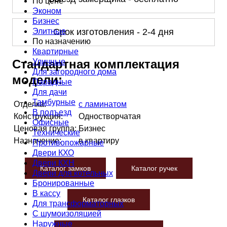
По цене
Эконом
Бизнес
Элитные
Срок изготовления - 2-4 дня
По назначению
Квартирные
Уличные
Стандартная комплектация
Для загородного дома
модели:
Парадные
Для дачи
Тамбурные
Отделка:
с ламинатом
В подъезд
Конструкция:
Одностворчатая
Офисные
Ценовая группа:
Бизнес
Технические
Назначение:
в квартиру
Противопожарные
Двери КХО
Двери КХН
Каталог замков
Каталог ручек
Двери для котельных
Бронированные
В кассу
Каталог глазков
Для трансформаторных
С шумоизоляцией
Наружные