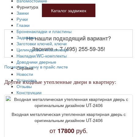
Взломостойкие
Фурнитура
Каталог задвижек
Замки
Ручки
Глазки
Броненакладки и пластины
Не нашли подходящий вариант?
Задвижки
Заготовки ключей, ключи
Звоните
+ 7 (495) 255-59-35
!
Цилиндровые механизмы
Накладки/WC-комплекты
Доводчики дверные
Посмотреть цену в прайс листе
Справка
Новости
Установка
Другие входные утепленные двери в квартиру:
Отзывы
Конструкции
Ремонт
Производство
Отделка проемов, доборы
Входная металлическая утепленная квартирная дверь с
Вскрытие замков
оригинальным дизайном UT-2406
ГОСТы
от
17800
руб.
Классы взломостойкости
Потребительские