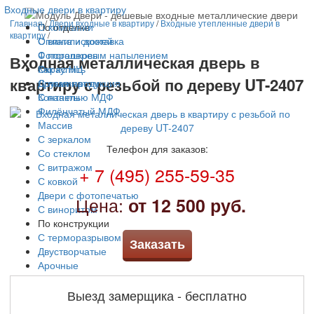
Входные двери в квартиру
Главная
/
Двери входные в квартиру
/
Входные утепленные двери в
По отделке
О компании
квартиру
/
С винилискожей
Оплата и доставка
С порошковым напылением
Фотогалерея
Входная металлическая дверь в
Окрас НЦ
Как купить
квартиру с резьбой по дереву UT-2407
С ламинатом
Другая продукция
С панелью МДФ
Контакты
Филёнчатый МДФ
Массив
С зеркалом
Телефон для заказов:
Со стеклом
С витражом
+ 7 (495) 255-59-35
С ковкой
Двери с фотопечатью
Цена:
от 12 500 руб.
С виноритом
По конструкции
С терморазрывом
Заказать
Двустворчатые
Арочные
Решетчатые
Трехконтурные
Выезд замерщика - бесплатно
По цене