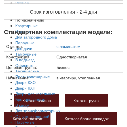
Эконом
Бизнес
Срок изготовления - 2-4 дня
Элитные
По назначению
Квартирные
Стандартная комплектация модели:
Уличные
Для загородного дома
Парадные
Отделка:
с ламинатом
Для дачи
Тамбурные
Конструкция:
Одностворчатая
В подъезд
Офисные
Ценовая группа:
Бизнес
Технические
Противопожарные
Назначение:
в квартиру, утепленная
Двери КХО
Двери КХН
Двери для котельных
Бронированные
Каталог замков
Каталог ручек
В кассу
Для трансформаторных
С шумоизоляцией
Каталог глазков
Каталог броненакладок
Наружные